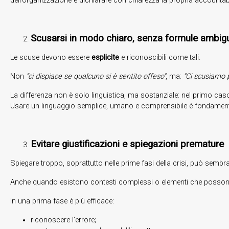
dell’organizzazione e dichiarare con chiarezza la propria accountabil
Scusarsi in modo chiaro, senza formule ambig
Le scuse devono essere
esplicite
e riconoscibili come tali.
Non
“ci dispiace se qualcuno si è sentito offeso”
, ma:
“Ci scusiamo 
La differenza non è solo linguistica, ma sostanziale: nel primo cas
Usare un linguaggio semplice, umano e comprensibile è fondamental
Evitare giustificazioni e spiegazioni premature
Spiegare troppo, soprattutto nelle prime fasi della crisi, può sembrare
Anche quando esistono contesti complessi o elementi che possono 
In una prima fase è più efficace:
riconoscere l’errore;