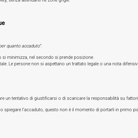
ity, senza attenuanti né zone grigie.
ue
per quanto accaduto”
.
o si minimizza, nel secondo si prende posizione.
e. Le persone non si aspettano un trattato legale o una nota difensi
 un tentativo di giustificarsi o di scaricare la responsabilità su fattori
spiegare l’accaduto, questo non è il momento di portarli in primo pi