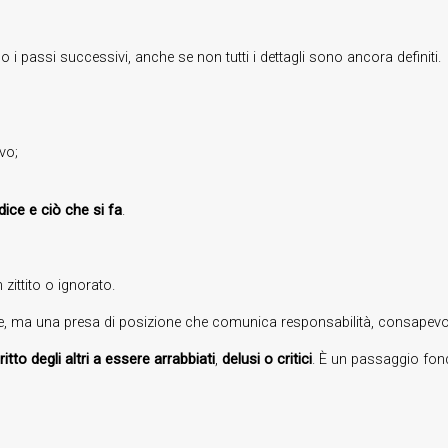
i passi successivi, anche se non tutti i dettagli sono ancora definiti.
vo;
dice e ciò che si fa
.
 zittito o ignorato.
ale, ma una presa di posizione che comunica responsabilità, consapevol
ritto degli altri a essere arrabbiati
,
delusi o critici
. È un passaggio fond