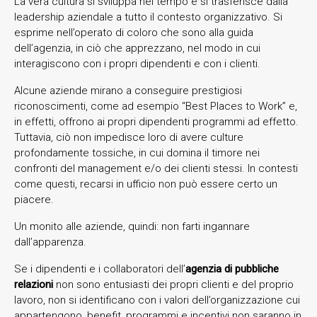
La vera cultura si sviluppa nel tempo e si trasferisce dalla
leadership aziendale a tutto il contesto organizzativo. Si
esprime nell’operato di coloro che sono alla guida
dell’agenzia, in ciò che apprezzano, nel modo in cui
interagiscono con i propri dipendenti e con i clienti.
Alcune aziende mirano a conseguire prestigiosi
riconoscimenti, come ad esempio “Best Places to Work” e,
in effetti, offrono ai propri dipendenti programmi ad effetto.
Tuttavia, ciò non impedisce loro di avere culture
profondamente tossiche, in cui domina il timore nei
confronti del management e/o dei clienti stessi. In contesti
come questi, recarsi in ufficio non può essere certo un
piacere.
Un monito alle aziende, quindi: non farti ingannare
dall’apparenza.
Se i dipendenti e i collaboratori dell’
agenzia di pubbliche
relazioni
non sono entusiasti dei propri clienti e del proprio
lavoro, non si identificano con i valori dell’organizzazione cui
appartengono, benefit, programmi e incentivi non saranno in