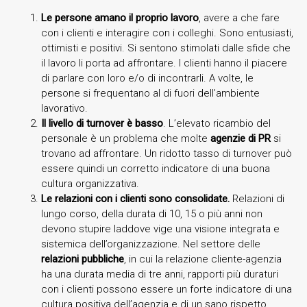
Le persone amano il proprio lavoro
, avere a che fare
con i clienti e interagire con i colleghi. Sono entusiasti,
ottimisti e positivi. Si sentono stimolati dalle sfide che
il lavoro li porta ad affrontare. I clienti hanno il piacere
di parlare con loro e/o di incontrarli. A volte, le
persone si frequentano al di fuori dell’ambiente
lavorativo.
Il livello di turnover è basso
. L’elevato ricambio del
personale è un problema che molte
agenzie di PR
si
trovano ad affrontare. Un ridotto tasso di turnover può
essere quindi un corretto indicatore di una buona
cultura organizzativa.
Le relazioni con i clienti sono consolidate.
Relazioni di
lungo corso, della durata di 10, 15 o più anni non
devono stupire laddove vige una visione integrata e
sistemica dell’organizzazione. Nel settore delle
relazioni pubbliche
, in cui la relazione cliente-agenzia
ha una durata media di tre anni, rapporti più duraturi
con i clienti possono essere un forte indicatore di una
cultura positiva dell’agenzia e di un sano rispetto