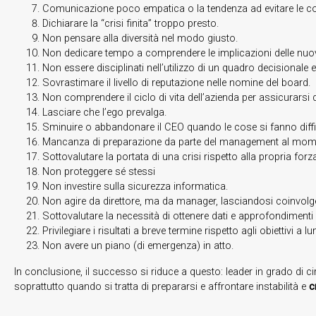
Comunicazione poco empatica o la tendenza ad evitare le conv
Dichiarare la “crisi finita” troppo presto.
Non pensare alla diversità nel modo giusto.
Non dedicare tempo a comprendere le implicazioni delle nu
Non essere disciplinati nell’utilizzo di un quadro decisionale e
Sovrastimare il livello di reputazione nelle nomine del board.
Non comprendere il ciclo di vita dell’azienda per assicurarsi di 
Lasciare che l’ego prevalga.
Sminuire o abbandonare il CEO quando le cose si fanno diffic
Mancanza di preparazione da parte del management al mom
Sottovalutare la portata di una crisi rispetto alla propria forz
Non proteggere sé stessi
Non investire sulla sicurezza informatica.
Non agire da direttore, ma da manager, lasciandosi coinvolge
Sottovalutare la necessità di ottenere dati e approfondimenti di
Privilegiare i risultati a breve termine rispetto agli obiettivi a l
Non avere un piano (di emergenza) in atto.
In conclusione, il successo si riduce a questo: leader in grado di c
soprattutto quando si tratta di prepararsi e affrontare instabilità e
c