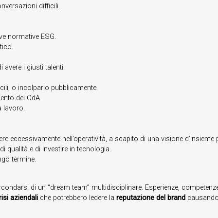
ersazioni difficili.
ove normative ESG.
tico.
avere i giusti talenti.
ili, o incolparlo pubblicamente.
ento dei CdA
a lavoro.
re eccessivamente nell’operatività, a scapito di una visione d’insieme 
 qualità e di investire in tecnologia.
ungo termine.
ircondarsi di un “dream team” multidisciplinare. Esperienze, competenze 
risi aziendali
che potrebbero ledere la
reputazione del brand
causando g