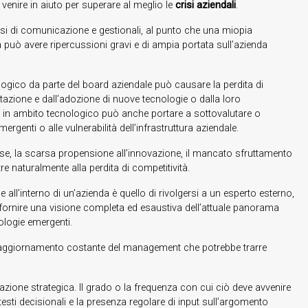
venire in aiuto per superare al meglio le
crisi aziendali
.
ssi di comunicazione e gestionali, al punto che una miopia
 può avere ripercussioni gravi e di ampia portata sull’azienda
ico da parte del board aziendale può causare la perdita di
utazione e dall’adozione di nuove tecnologie o dalla loro
e in ambito tecnologico può anche portare a sottovalutare o
mergenti o alle vulnerabilità dell’infrastruttura aziendale.
sorse, la scarsa propensione all’innovazione, il mancato sfruttamento
tre naturalmente alla perdita di competitività.
 all’interno di un’azienda è quello di rivolgersi a un esperto esterno,
ornire una visione completa ed esaustiva dell’attuale panorama
nologie emergenti.
e l’aggiornamento costante del management che potrebbe trarre
icazione strategica. Il grado o la frequenza con cui ciò deve avvenire
esti decisionali e la presenza regolare di input sull’argomento