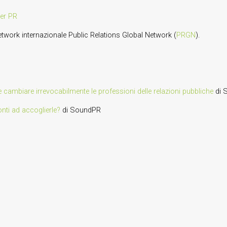
er PR
twork internazionale Public Relations Global Network (
PRGN
).
bbe cambiare irrevocabilmente le professioni delle relazioni pubbliche
di 
onti ad accoglierle?
di SoundPR