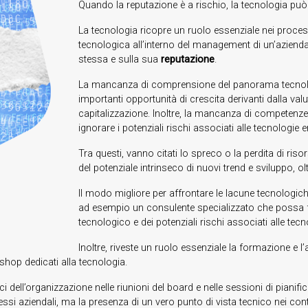
Quando la reputazione è a rischio, la tecnologia può 
La tecnologia ricopre un ruolo essenziale nei proce
tecnologica all’interno del management di un’azienda
stessa e sulla sua
reputazione
.
La mancanza di comprensione del panorama tecnolog
importanti opportunità di crescita derivanti dalla val
capitalizzazione. Inoltre, la mancanza di competenz
ignorare i potenziali rischi associati alle tecnologie e
Tra questi, vanno citati lo spreco o la perdita di ri
del potenziale intrinseco di nuovi trend e sviluppo, ol
Il modo migliore per affrontare le lacune tecnologiche
ad esempio un consulente specializzato che possa f
tecnologico e dei potenziali rischi associati alle tec
Inoltre, riveste un ruolo essenziale la formazione 
shop dedicati alla tecnologia.
i dell’organizzazione nelle riunioni del board e nelle sessioni di pianif
essi aziendali, ma la presenza di un vero punto di vista tecnico nei cont