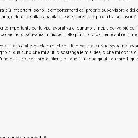
più importanti sono i comportamenti del proprio supervisore e dei col
na, e dunque sulla capacità di essere creativi e produttivi sul lavoro”.
e importante per la vita lavorativa di ognuno di noi, e deriva più dall
l vicino di scrivania influisce molto più profondamente sul rendimen
un altro fattore determinante per la creatività e il successo nel lavor
sogno di qualcuno che mi aiuti o sostenga le mie idee, o che mi copra
o dell’altro e dei propri clienti, perché è la cosa giusta da fare. E que
 sono contrassegnati
*