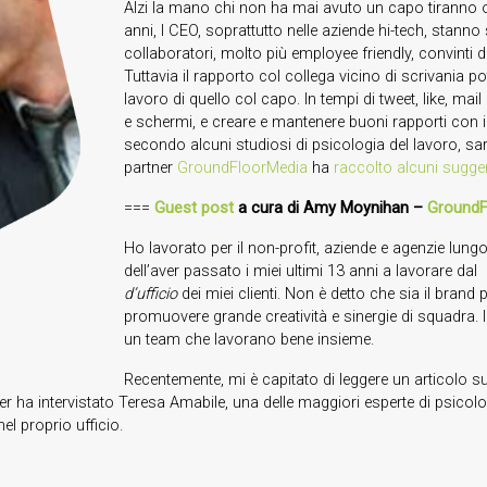
Alzi la mano chi non ha mai avuto un capo tiranno o a
anni, I CEO, soprattutto nelle aziende hi-tech, stann
collaboratori, molto più employee friendly, convinti di
Tuttavia il rapporto col collega vicino di scrivania 
lavoro di quello col capo. In tempi di tweet, like, m
e schermi, e creare e mantenere buoni rapporti con i
secondo alcuni studiosi di psicologia del lavoro, sareb
partner
GroundFloorMedia
ha
raccolto alcuni sugge
===
Guest post
a cura di Amy Moynihan –
GroundF
Ho lavorato per il non-profit, aziende e agenzie lung
dell’aver passato i miei ultimi 13 anni a lavorare dal 
d’ufficio
dei miei clienti. Non è detto che sia il brand 
promuovere grande creatività e sinergie di squadra. I
un team che lavorano bene insieme.
Recentemente, mi è capitato di leggere un articolo s
nger ha intervistato Teresa Amabile, una delle maggiori esperte di psicol
el proprio ufficio.