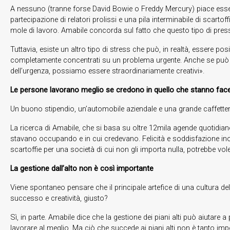
A nessuno (tranne forse David Bowie o Freddy Mercury) piace esser
partecipazione di relatori prolissi e una pila interminabile di scartof
mole di lavoro. Amabile concorda sul fatto che questo tipo di pressio
Tuttavia, esiste un altro tipo di stress che può, in realtà, essere
completamente concentrati su un problema urgente. Anche se può es
dell’urgenza, possiamo essere straordinariamente creativi».
Le persone lavorano meglio se credono in quello che stanno fa
Un buono stipendio, un’automobile aziendale e una grande caffett
La ricerca di Amabile, che si basa su oltre 12mila agende quotidiane
stavano occupando e in cui credevano. Felicità e soddisfazione inol
scartoffie per una società di cui non gli importa nulla, potrebbe vol
La gestione dall’alto non è così importante
Viene spontaneo pensare che il principale artefice di una cultura de
successo e creatività, giusto?
Sì, in parte. Amabile dice che la gestione dei piani alti può aiutare a
lavorare al meglio. Ma ciò che succede ai piani alti non è tanto im