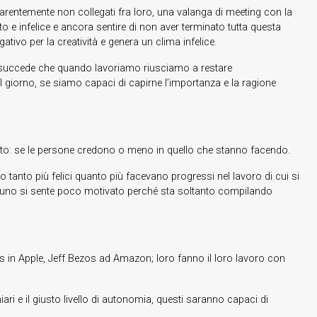
rentemente non collegati fra loro, una valanga di meeting con la
usto e infelice e ancora sentire di non aver terminato tutta questa
tivo per la creatività e genera un clima infelice.
lte succede che quando lavoriamo riusciamo a restare
giorno, se siamo capaci di capirne l’importanza e la ragione
to: se le persone credono o meno in quello che stanno facendo.
 tanto più felici quanto più facevano progressi nel lavoro di cui si
ualcuno si sente poco motivato perché sta soltanto compilando
obs in Apple, Jeff Bezos ad Amazon; loro fanno il loro lavoro con
hiari e il giusto livello di autonomia, questi saranno capaci di