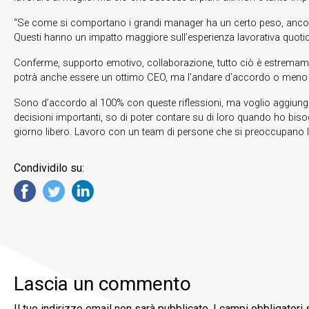
“Se come si comportano i grandi manager ha un certo peso, ancora 
Questi hanno un impatto maggiore sull’esperienza lavorativa quotidia
Conferme, supporto emotivo, collaborazione, tutto ciò è estremament
potrà anche essere un ottimo CEO, ma l’andare d’accordo o meno co
Sono d’accordo al 100% con queste riflessioni, ma voglio aggiungere 
decisioni importanti, so di poter contare su di loro quando ho bi
giorno libero. Lavoro con un team di persone che si preoccupano l’un
Condividilo su:
Lascia un commento
Il tuo indirizzo email non sarà pubblicato.
I campi obbligatori