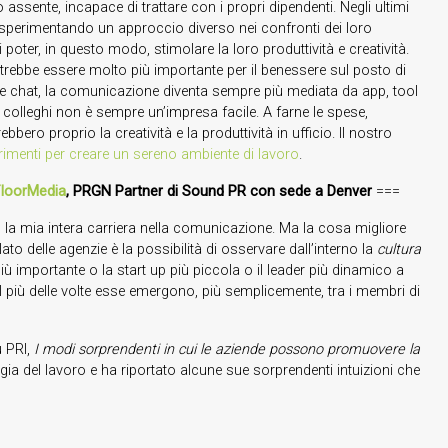
ssente, incapace di trattare con i propri dipendenti. Negli ultimi
o sperimentando un approccio diverso nei confronti dei loro
 poter, in questo modo, stimolare la loro produttività e creatività.
potrebbe essere molto più importante per il benessere sul posto di
ail e chat, la comunicazione diventa sempre più mediata da app, tool
 colleghi non è sempre un’impresa facile. A farne le spese,
bero proprio la creatività e la produttività in ufficio. Il nostro
rimenti per creare un sereno ambiente di lavoro
.
loorMedia
, PRGN Partner di Sound PR con sede a Denver
===
o la mia intera carriera nella comunicazione. Ma la cosa migliore
lato delle agenzie è la possibilità di osservare dall’interno la
cultura
più importante o la start up più piccola o il leader più dinamico a
l più delle volte esse emergono, più semplicemente, tra i membri di
u PRI,
I modi sorprendenti in cui le aziende possono promuovere la
ogia del lavoro e ha riportato alcune sue sorprendenti intuizioni che