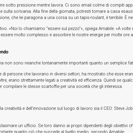
e sotto pressione mentre lavora. Ci sono email colme di compiti appa
fie sulla scrivania. Alla fine della giornata, potresti tornare a casa esa
ne, che lei paragona a una corsa su un tapis-roulant, è terribile. È nega
 positivo. «Noi lo chiamiamo “essere sul pezzo”», spiega Amabile. «A vo
sere molto complesso e assorbire le nostre energie per molte ore al 
cendo
eria non sono neanche lontanamente importanti quanto un semplice fat
 di persone che lavorano in diversi settori, ha mostrato che esse erano
tre, erano strettamente legati a creatività ed efficienza. Quindi se q
er compilare le stesse scartoffie per una società che gli interessa.
lla creatività e dell’innovazione sul luogo di lavoro sia il CEO: Steve J
 plasmare un ufficio. Se loro danno ai propri dipendenti degli obiettivi c
portante quanto ciò che succede al livello medio, secondo Amabile.