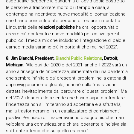
aspettative, sebbene la pandemia di Covid abbia costretto
le persone a trascorrere molto più tempo a casa, al
contempo ha incentivato nuove modalità di comunicazione
che hanno consentito alle persone di restare in contatto.
L’industria delle
relazioni pubbliche
ha ora l’opportunità di
creare più contenuti e nuove modalità per coinvolgere il
pubblico. I media mix che includono l’integrazione di paid e
earned media saranno più importanti che mai nel 2022″.
8. Jim Bianchi, President,
Bianchi Public Relations
, Detroit,
Michigan:
“Alla pari del 2020 e del 2021, anche il 2022 sarà un
anno all’insegna dell’incertezza, alimentata da una pandemia
che sembra infinita e dai crescenti problemi nella catena di
approvvigionamento globale, nonché dalla frustrazione
dettata inevitabilmente dal perdurare di questi problemi. Ma
nel 2022, i leader e le aziende che hanno saputo affrontare
l’incertezza non si limiteranno ad accettarla e a sfruttarla,
ma la trasformeranno in un catalizzatore di cambiamenti
positivi. Per riuscirci i leader avranno bisogno più che mai di
veicolare una comunicazione chiara, coerente e incisiva sia
sul fronte interno che su quello esterno.”