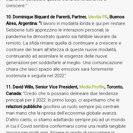
crescere.”
10. Dominique Biquard de Parenti, Partner,
Identia PR
, Buenos
Aires, Argentina: “
Il lavoro in modalità ibrida è qui per restare.
Sebbene tutti apprezzino le interazioni personali, la
pandemia ha dimostrato quanto sia fattibile lavorare da
remoto. La sfida rimane quella di continuare a crescere e
costruire dei team all’altezza di queste nuove modalità,
continuando ad assimilare le esigenze delle nuove
generazioni per soddisfarle al meglio. Una comunicazione
chiara che lasci spazio alle emozioni sarà fortemente
sostenuta e seguita nel 2022.”
11. David Wills, Senior Vice President,
Media Profile
, Toronto,
Canada:
“Credo che si possano delineare due tendenze
principali per il 2022. In primo luogo, ci aspettiamo che le
relazioni pubbliche
giochino un ruolo sempre più centrale
man mano che la ripresa dell’economia globale avanza.
D’altro canto, ci stiamo adattando sempre più ad un mondo
in cui il Covid sembra confermarsi come una realtà tangibile
ancora per molti anni. Essere in grado di raccontare la