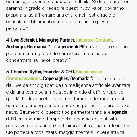
comunità, è diventato ancora più difficile. Se le aziende non
saranno in grado di recepire questi nuovi valori, dovranno
prepararsi ad affrontare una crisi e nel nostro ruolo di
consulenti abbiamo il compito di guidarli in questo
percorso.”
4. Uwe Schmidt, Managing Partner,
Industrie-Contact
,
Amburgo, Germania: “
“Le
agenzie di PR
utilizzeranno sempre
più strumenti in grado di ottimizzare la routine per
concentrarsi sui lavori creativi.”
5. Christina Rytter, Founder & CEO,
Scandinavian
Communications
, Copenaghen, Denmark: “
Gli strumenti citati
da Uwe saranno guidati da un’intelligenza artificiale avanzata
e da una tecnologia linguistica in grado di offrire report di
qualità, traduzioni efficaci e monitoraggio dei media, così
come la tecnologia di fact-checking per contrastare le fake
news. Strumenti di questo tipo permetteranno alle
agenzie
di PR
di risparmiare tempo nella gestione delle attività
operative o andranno a sostituirsi ad altri attualmente in uso.
Ciò porterà a focalizzarsi maggiormente su quelle attività