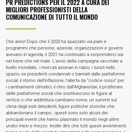
PR PREDICTIONS PER IL 2022 A CURA DEI
MIGLIORI PROFESSIONISTI DELLA
COMUNICAZIONE DI TUTTO IL MONDO
Che anno! Dopo che il 2020 ha spazzato via piani e
programmi che persone, aziende, organizzazioni e governi
avevano in agenda, il 2021 ha continuato a sorprenderci sia
nel bene che nel male. L’avvio della campagna vaccinale a
livello mondiale; i mercati azionari in rialzo; i turisti nello
spazio; ex presidenti condannati o bannati dalle piattaforme
social; il ritorno dell’inflazione; l’allerta da “codice rosso” per
i cambiamenti climatici; il ritiro dall’Afghanistan; il proliferare
delle piattaforme social che sostituiscono le figure al
vertice o che addirittura cambiano nome; un summit sul
clima dagli esiti deludenti; figure politiche storiche che
abbandonano il campo…questi sono solo alcuni dei
principali eventi che hanno plasmato il mondo negli ultimi
undici mesi e mezzo. Inutile dire che tutti questi avvenimenti