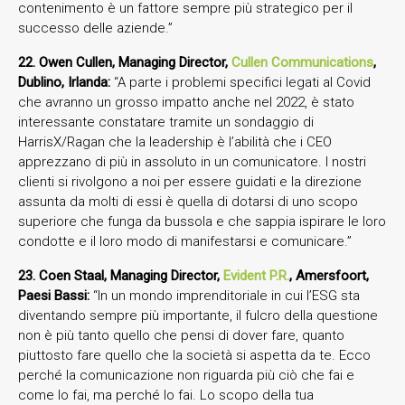
contenimento è un fattore sempre più strategico per il
successo delle aziende.”
22. Owen Cullen, Managing Director,
Cullen Communications
,
Dublino, Irlanda:
“A parte i problemi specifici legati al Covid
che avranno un grosso impatto anche nel 2022, è stato
interessante constatare tramite un sondaggio di
HarrisX/Ragan che la leadership è l’abilità che i CEO
apprezzano di più in assoluto in un comunicatore. I nostri
clienti si rivolgono a noi per essere guidati e la direzione
assunta da molti di essi è quella di dotarsi di uno scopo
superiore che funga da bussola e che sappia ispirare le loro
condotte e il loro modo di manifestarsi e comunicare.”
23. Coen Staal, Managing Director,
Evident P.R.
, Amersfoort,
Paesi Bassi:
“In un mondo imprenditoriale in cui l’ESG sta
diventando sempre più importante, il fulcro della questione
non è più tanto quello che pensi di dover fare, quanto
piuttosto fare quello che la società si aspetta da te. Ecco
perché la comunicazione non riguarda più ciò che fai e
come lo fai, ma perché lo fai. Lo scopo della tua