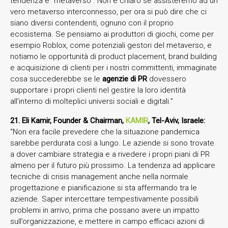
tendenza è “metaverso”. Non è chiaro se assisteremo ad un
vero metaverso interconnesso, per ora si può dire che ci
siano diversi contendenti, ognuno con il proprio
ecosistema. Se pensiamo ai produttori di giochi, come per
esempio Roblox, come potenziali gestori del metaverso, e
notiamo le opportunità di product placement, brand building
e acquisizione di clienti per i nostri committenti, immaginate
cosa succederebbe se le
agenzie di PR
dovessero
supportare i propri clienti nel gestire la loro identità
all’interno di molteplici universi sociali e digitali.”
21. Eli Kamir, Founder & Chairman,
KAMIR
, Tel-Aviv, Israele:
“Non era facile prevedere che la situazione pandemica
sarebbe perdurata così a lungo. Le aziende si sono trovate
a dover cambiare strategia e a rivedere i propri piani di PR
almeno per il futuro più prossimo. La tendenza ad applicare
tecniche di crisis management anche nella normale
progettazione e pianificazione si sta affermando tra le
aziende. Saper intercettare tempestivamente possibili
problemi in arrivo, prima che possano avere un impatto
sull’organizzazione, e mettere in campo efficaci azioni di