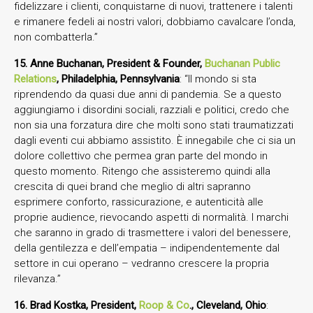
fidelizzare i clienti, conquistarne di nuovi, trattenere i talenti
e rimanere fedeli ai nostri valori, dobbiamo cavalcare l’onda,
non combatterla.”
15. Anne Buchanan, President & Founder,
Buchanan Public
Relations
, Philadelphia, Pennsylvania
: “Il mondo si sta
riprendendo da quasi due anni di pandemia. Se a questo
aggiungiamo i disordini sociali, razziali e politici, credo che
non sia una forzatura dire che molti sono stati traumatizzati
dagli eventi cui abbiamo assistito. È innegabile che ci sia un
dolore collettivo che permea gran parte del mondo in
questo momento. Ritengo che assisteremo quindi alla
crescita di quei brand che meglio di altri sapranno
esprimere conforto, rassicurazione, e autenticità alle
proprie audience, rievocando aspetti di normalità. I marchi
che saranno in grado di trasmettere i valori del benessere,
della gentilezza e dell’empatia – indipendentemente dal
settore in cui operano – vedranno crescere la propria
rilevanza.”
16. Brad Kostka, President,
Roop & Co
., Cleveland, Ohio
: