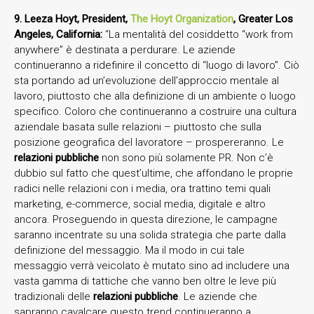
9. Leeza Hoyt, President,
The Hoyt Organization
, Greater Los
Angeles, California:
“La mentalità del cosiddetto “work from
anywhere” è destinata a perdurare. Le aziende
continueranno a ridefinire il concetto di “luogo di lavoro”. Ciò
sta portando ad un’evoluzione dell’approccio mentale al
lavoro, piuttosto che alla definizione di un ambiente o luogo
specifico. Coloro che continueranno a costruire una cultura
aziendale basata sulle relazioni – piuttosto che sulla
posizione geografica del lavoratore – prospereranno. Le
relazioni pubbliche
non sono più solamente PR. Non c’è
dubbio sul fatto che quest’ultime, che affondano le proprie
radici nelle relazioni con i media, ora trattino temi quali
marketing, e-commerce, social media, digitale e altro
ancora. Proseguendo in questa direzione, le campagne
saranno incentrate su una solida strategia che parte dalla
definizione del messaggio. Ma il modo in cui tale
messaggio verrà veicolato è mutato sino ad includere una
vasta gamma di tattiche che vanno ben oltre le leve più
tradizionali delle
relazioni pubbliche
. Le aziende che
sapranno cavalcare questo trend continueranno a