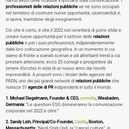
hanno avuto delle ricadute importanti sulla comunicazione. I
professionisti delle relazioni pubbliche
se ne sono occupati
nel tentativo di costruire nuove opportunità, osservandoli e,
si spera, traendone degli insegnamenti.
Ciò che è certo, è che il 2022 non smetterà di porre sfide e
creare nuove opportunità per il settore delle
relazioni
pubbliche
e per i suoi professionisti, indipendentemente
dalla loro collocazione geografica. In un momento in cui
siamo di fronte a svariati scenari e ad altrettanti trend a cui
prestare attenzione, ecco 25 consigli e prospettive da
tenere d’occhio in vista di un nuovo anno dai risvolti
imprevedibili. A proporli sono i titolari delle agenzie del
PRGN, uno dei più grandi network di
relazioni pubbliche
che
riunisce 51
agenzie di PR
indipendenti in tutto il mondo.
1. Michael Diegelmann, Founder & CEO,
cometis
, Wiesbaden,
Germania:
“Le questioni ESG domineranno la comunicazione
corporate nel 2022 e oltre.”
2. Sandy Lish, Principal/Co-Founder,
Castle
, Boston,
Massachusetts:
“Negli Stati Uniti, la “cancel culture”, in