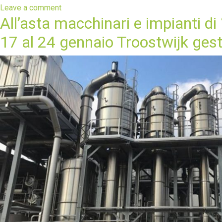
Leave a comment
All’asta macchinari e impianti d
17 al 24 gennaio Troostwijk gesti