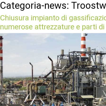
Categoria-news:
Troostw
Chiusura impianto di gassificazi
numerose attrezzature e parti di 