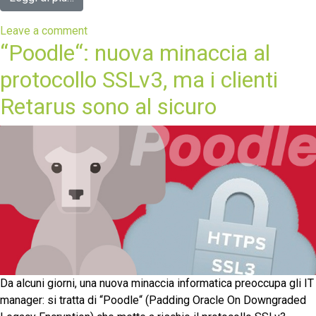
Leave a comment
“Poodle“: nuova minaccia al
protocollo SSLv3, ma i clienti
Retarus sono al sicuro
Da alcuni giorni, una nuova minaccia informatica preoccupa gli IT
manager: si tratta di “Poodle“ (Padding Oracle On Downgraded