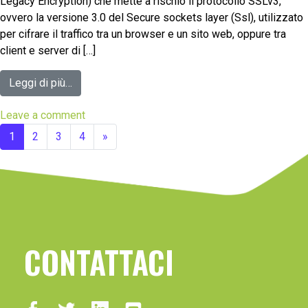
Legacy Encryption) che mette a rischio il protocollo SSLv3,
ovvero la versione 3.0 del Secure sockets layer (Ssl), utilizzato
per cifrare il traffico tra un browser e un sito web, oppure tra
client e server di […]
Leggi di più…
Leave a comment
1
2
3
4
»
CONTATTACI