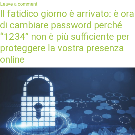
Leave a comment
Il fatidico giorno è arrivato: è ora
di cambiare password perché
“1234” non è più sufficiente per
proteggere la vostra presenza
online