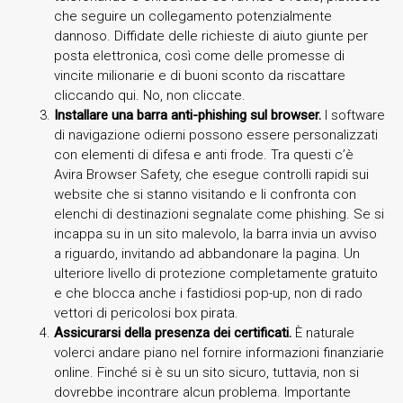
che seguire un collegamento potenzialmente
dannoso. Diffidate delle richieste di aiuto giunte per
posta elettronica, così come delle promesse di
vincite milionarie e di buoni sconto da riscattare
cliccando qui. No, non cliccate.
Installare una barra anti-phishing sul browser.
I software
di navigazione odierni possono essere personalizzati
con elementi di difesa e anti frode. Tra questi c’è
Avira Browser Safety, che esegue controlli rapidi sui
website che si stanno visitando e li confronta con
elenchi di destinazioni segnalate come phishing. Se si
incappa su in un sito malevolo, la barra invia un avviso
a riguardo, invitando ad abbandonare la pagina. Un
ulteriore livello di protezione completamente gratuito
e che blocca anche i fastidiosi pop-up, non di rado
vettori di pericolosi box pirata.
Assicurarsi della presenza dei certificati.
È naturale
volerci andare piano nel fornire informazioni finanziarie
online. Finché si è su un sito sicuro, tuttavia, non si
dovrebbe incontrare alcun problema. Importante