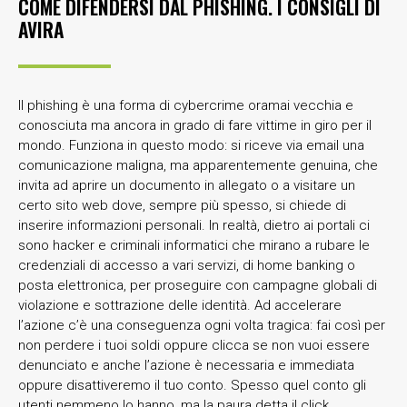
COME DIFENDERSI DAL PHISHING. I CONSIGLI DI
AVIRA
Il phishing è una forma di cybercrime oramai vecchia e
conosciuta ma ancora in grado di fare vittime in giro per il
mondo. Funziona in questo modo: si riceve via email una
comunicazione maligna, ma apparentemente genuina, che
invita ad aprire un documento in allegato o a visitare un
certo sito web dove, sempre più spesso, si chiede di
inserire informazioni personali. In realtà, dietro ai portali ci
sono hacker e criminali informatici che mirano a rubare le
credenziali di accesso a vari servizi, di home banking o
posta elettronica, per proseguire con campagne globali di
violazione e sottrazione delle identità. Ad accelerare
l’azione c’è una conseguenza ogni volta tragica: fai così per
non perdere i tuoi soldi oppure clicca se non vuoi essere
denunciato e anche l’azione è necessaria e immediata
oppure disattiveremo il tuo conto. Spesso quel conto gli
utenti nemmeno lo hanno, ma la paura detta il click.