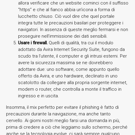
allora verificare che un website cominci con il suffisso
“https” e che al fianco abbia un’icona a forma di
lucchetto chiuso. Ciò vuol dire che quel portale
integra tutte le precauzioni basilari per proteggere i
navigatori. In assenza di queste meglio fermarsi e non
proseguire nell’immissione dei dati sensibili.
Usare i firewall.
Quelli di qualità, tra cui il modulo
adottato da Avira Internet Security Suite, fungono da
scudo tra l’utente, il computer e gli intrusi esterni. Per
avere la sicurezza massima se ne dovrebbero
adottare due: uno software, come appunto quello
offerto da Avira, e uno hardware, declinato in uno
scatolotto da collegare alla propria sorgente internet,
modem o router, che controlla a monte il traffico in
ingresso e in uscita.
Insomma, il mix perfetto per evitare il phishing è fatto di
precauzioni durante la navigazione, ma anche tanto
cervello. Ai giorni nostri meglio farsi una domanda in più,
prima di credere a ciò che leggiamo sullo schermo, perché
anche se la tecnologia evolve, ci sarà sempre qualcuno