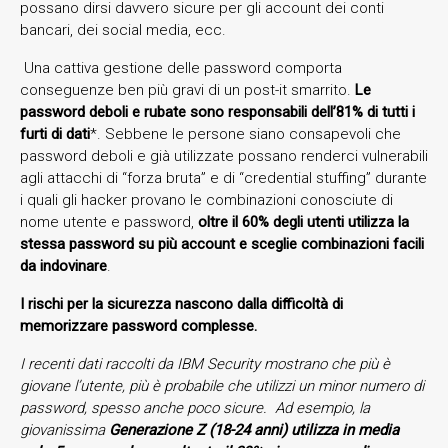
possano dirsi davvero sicure per gli account dei conti
bancari, dei social media, ecc.
Una cattiva gestione delle password comporta
conseguenze ben più gravi di un post-it smarrito.
Le
password deboli e rubate sono responsabili dell’81% di tutti i
furti di dati
*. Sebbene le persone siano consapevoli che
password deboli e già utilizzate possano renderci vulnerabili
agli attacchi di “forza bruta” e di “credential stuffing” durante
i quali gli hacker provano le combinazioni conosciute di
nome utente e password,
oltre il 60% degli utenti utilizza la
stessa password su più account e sceglie combinazioni facili
da indovinare
.
I rischi per la sicurezza nascono dalla difficoltà di
memorizzare password complesse.
I recenti dati raccolti da IBM Security mostrano che più è
giovane l’utente, più è probabile che utilizzi un minor numero di
password, spesso anche poco sicure. Ad esempio, la
giovanissima
Generazione Z (18-24 anni) utilizza in media