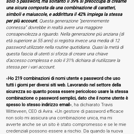
solo 5 password, ma soltanto il 39% si preoccupa di crearne
una sicura composta da una combinazione di caratteri,
simboli e maiuscole, e addirittura il 42% impiega la stessa
per più account.
Questa generazione “perennemente
connessa” dovrebbe in realtà avere una maggiore
consapevolezza a riguardo. Nella generazione più anziana (di
età superiore ai 55 anni) si registra invece una media di 12
password utilizzate nella routine quotidiana. Quasi la metà di
questa fascia di utenti si sforza di creare una chiave
d’accesso complessa e solo il 31% dichiara di riutilizzare la
stessa per i vari account.
«
Ho 219 combinazioni di nomi utente e password che uso
tutti i giorni per diversi siti web. Lavorando nel settore della
sicurezza so quanto possa essere pericoloso usare la stessa
combinazione o password semplici, dato che il nome utente è
spesso lo stesso indirizzo email
», ha dichiarato Travis
Witteveen, CEO di Avira. «Un gestore di password efficace
non solo mi assicura una combinazione unica, ma mi
avverte anche se un sito è stato compromesso e se le mie
credenziali possono essere a rischio. Da quando la nuova