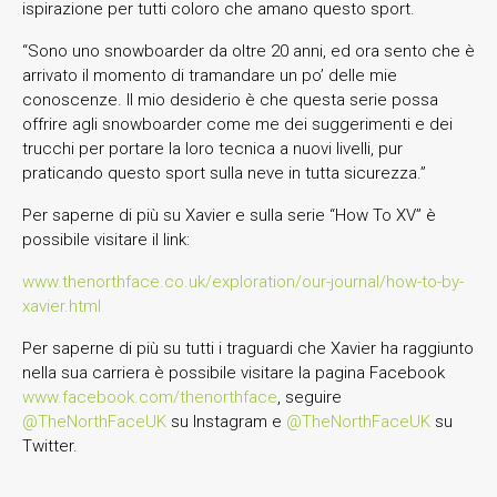
ispirazione per tutti coloro che amano questo sport.
“Sono uno snowboarder da oltre 20 anni, ed ora sento che è
arrivato il momento di tramandare un po’ delle mie
conoscenze. Il mio desiderio è che questa serie possa
offrire agli snowboarder come me dei suggerimenti e dei
trucchi per portare la loro tecnica a nuovi livelli, pur
praticando questo sport sulla neve in tutta sicurezza.”
Per saperne di più su Xavier e sulla serie “How To XV” è
possibile visitare il link:
www.thenorthface.co.uk/exploration/our-journal/how-to-by-
xavier.html
Per saperne di più su tutti i traguardi che Xavier ha raggiunto
nella sua carriera è possibile visitare la pagina Facebook
www.facebook.com/thenorthface
, seguire
@TheNorthFaceUK
su Instagram e
@TheNorthFaceUK
su
Twitter.