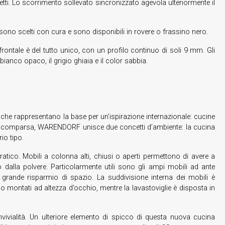
ssetti. Lo scorrimento sollevato sincronizzato agevola ulteriormente il
ni sono scelti con cura e sono disponibili in rovere o frassino nero.
 frontale è del tutto unico, con un profilo continuo di soli 9 mm. Gli
 bianco opaco, il grigio ghiaia e il color sabbia.
 che rappresentano la base per un’ispirazione internazionale: cucine
a a scomparsa, WARENDORF unisce due concetti d’ambiente: la cucina
io tipo.
ico. Mobili a colonna alti, chiusi o aperti permettono di avere a
ro dalla polvere. Particolarmente utili sono gli ampi mobili ad ante
rande risparmio di spazio. La suddivisione interna dei mobili è
sono montati ad altezza d’occhio, mentre la lavastoviglie è disposta in
nvivialità. Un ulteriore elemento di spicco di questa nuova cucina