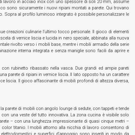
piano di lavoro in acciaio inox con uno spessore di soli 20 mm, assume
picco sono sicuramente i nuovi ripiani montati a parete. Qui trovano
o. Sopra al profilo luminoso integrato è possibile personalizzare le
ue creazioni culinarie l’ultimo tocco personale. Il gioco di elementi
ela di vernice liscia e lucida in nero speciale, abbinata alla nuova
ontale rivolto verso i mobili base, mentre i mobili armadio della serie
minazione interna integrata e senza maniglie sono facili da aprire e
o con rubinetto ribassato nella vasca. Due grandi ed ampie pareti
a parete di ripiani in vernice liscia. Il lato opposto ha un carattere
ce liscia. Il gioco affascinante di mobili profondi di altezza diversa,
e la parete di mobili con angolo lounge di sedute, con tappeti e tende
con una veste del tutto innovativa. La zona cucina è visibile solo
a parete – con una lunghezza impressionante di quasi cinque metri –
olor titanio. I mobili attorno alla nicchia di lavoro consentono di
le, elettrodomestici e superfici d’appoggio sono inseriti in modo da