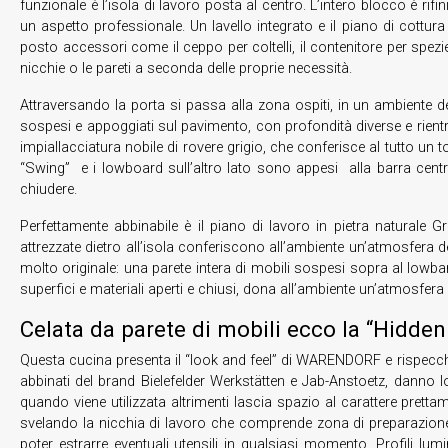
funzionale è l’isola di lavoro posta al centro. L’intero blocco è rif
un aspetto professionale. Un lavello integrato e il piano di cottur
posto accessori come il ceppo per coltelli, il contenitore per spez
nicchie o le pareti a seconda delle proprie necessità.
Attraversando la porta si passa alla zona ospiti, in un ambiente del
sospesi e appoggiati sul pavimento, con profondità diverse e rientr
impiallacciatura nobile di rovere grigio, che conferisce al tutto un t
“Swing” e i lowboard sull’altro lato sono appesi alla barra central
chiudere.
Perfettamente abbinabile è il piano di lavoro in pietra naturale
attrezzate dietro all’isola conferiscono all’ambiente un’atmosfera de
molto originale: una parete intera di mobili sospesi sopra al lowbard 
superfici e materiali aperti e chiusi, dona all’ambiente un’atmosfera
Celata da parete di mobili ecco la “Hidden
Questa cucina presenta il “look and feel” di WARENDORF e rispecchia i
abbinati del brand Bielefelder Werkstätten e Jab-Anstoetz, danno 
quando viene utilizzata altrimenti lascia spazio al carattere pret
svelando la nicchia di lavoro che comprende zona di preparazione, 
poter estrarre eventuali utensili in qualsiasi momento. Profili lum