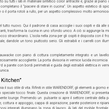
inito su tutti i lati in materiale sintetico color antracite e, grazie al 
a completano il “piacere di stare in cucina”. Un aspetto estetico di s
ie o il porta rotoli a rullo, per un aspetto complessivo molto armonios
 tutto nuovo. Qui il padrone di casa accoglie i suoi ospiti e dà alle s
anti, trasforma la cucina in uno sfondo unico. A ciò si aggiunge la misc
occo straordinario. L’isola nella zona per gli ospiti è disposta con il fr
e, dandole un tono piuttosto serio. Gli estraibili e i carrelli con illu
 Grauwacke con piano di cottura completamente integrato e un lavell
cisamente accogliente. La porta divisoria in vernice lucida incornicia un
a parete con bordi perimetrali e guida degli estraibili elettrica in verni
 unica.
 Kitchen”
l suo stile di vita. Rifiniti in stile WARENDORF, gli elementi a giorno 
lo speciale tocco finale. Questa creazione di WARENDORF, si presenta 
tamente lounge. Premendo un pulsante si apre il settore centrale dell
cottura e appoggio, cappa di aspirazione, parete posteriore e ripiani c
inosi integrati illuminano la zona di lavoro. Ai lati del mobile fronta