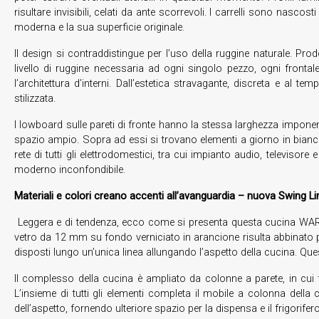
risultare invisibili, celati da ante scorrevoli. I carrelli sono nas
moderna e la sua superficie originale.
Il design si contraddistingue per l’uso della ruggine naturale. P
livello di ruggine necessaria ad ogni singolo pezzo, ogni frontal
l’architettura d’interni. Dall’estetica stravagante, discreta e a
stilizzata.
I lowboard sulle pareti di fronte hanno la stessa larghezza imponen
spazio ampio. Sopra ad essi si trovano elementi a giorno in bian
rete di tutti gli elettrodomestici, tra cui impianto audio, televisor
moderno inconfondibile.
Materiali e colori creano accenti all’avanguardia – nuova Swing Li
Leggera e di tendenza, ecco come si presenta questa cucina WAREN
vetro da 12 mm su fondo verniciato in arancione risulta abbinato pe
disposti lungo un’unica linea allungando l’aspetto della cucina. Quest
Il complesso della cucina è ampliato da colonne a parete, in cui 
L’insieme di tutti gli elementi completa il mobile a colonna del
dell’aspetto, fornendo ulteriore spazio per la dispensa e il frigorifero