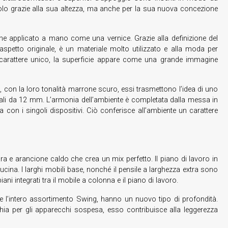
ce solo grazie alla sua altezza, ma anche per la sua nuova concezione
ene applicato a mano come una vernice. Grazie alla definizione del
aspetto originale, è un materiale molto utilizzato e alla moda per
suo carattere unico, la superficie appare come una grande immagine
, con la loro tonalità marrone scuro, essi trasmettono l’idea di uno
ali da 12 mm. L’armonia dell’ambiente è completata dalla messa in
ca con i singoli dispositivi. Ciò conferisce all’ambiente un carattere
e arancione caldo che crea un mix perfetto. Il piano di lavoro in
cina. I larghi mobili base, nonché il pensile a larghezza extra sono
ni integrati tra il mobile a colonna e il piano di lavoro.
me l’intero assortimento Swing, hanno un nuovo tipo di profondità.
hia per gli apparecchi sospesa, esso contribuisce alla leggerezza