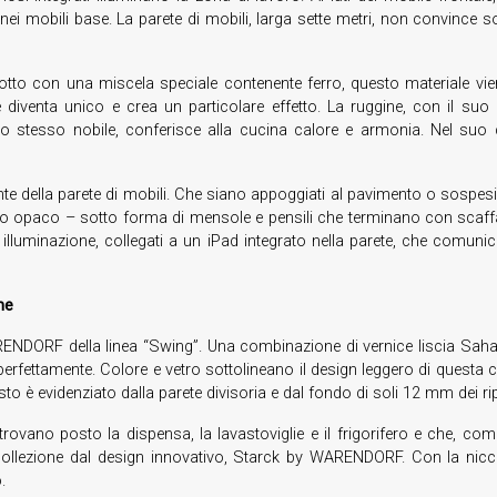
costi nei mobili base. La parete di mobili, larga sette metri, non convin
rodotto con una miscela speciale contenente ferro, questo materiale vi
e diventa unico e crea un particolare effetto. La ruggine, con il suo 
l tempo stesso nobile, conferisce alla cucina calore e armonia. Nel 
te della parete di mobili. Che siano appoggiati al pavimento o sospesi
co opaco – sotto forma di mensole e pensili che terminano con scaff
e e illuminazione, collegati a un iPad integrato nella parete, che comuni
ne
DORF della linea “Swing”. Una combinazione di vernice liscia Sahara 
rfettamente. Colore e vetro sottolineano il design leggero di questa cu
o è evidenziato dalla parete divisoria e dal fondo di soli 12 mm dei ripia
trovano posto la dispensa, la lavastoviglie e il frigorifero e che, co
la collezione dal design innovativo, Starck by WARENDORF. Con la nicc
.