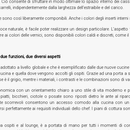
erali. Ciò consente di sfruttare in modo ottimale lo spazio interno dei ca
relli, indipendentemente dalla larghezza dell’estraibile e del carico.
 che sono così liberamente componibili. Anche i colori degli inserti inter
noce naturale, è facile poter realizzare un design particolare. L’aspetto
 ai colori delle vernici, sono disponibili colori caldi e discreti, come il
due funzioni, due diversi aspetti
 adottato a livello globale e che è esemplificato dalle due nuove cucine
i cucina e quella dove vengono accolti gli ospiti. Grazie ad una port
e è il grigio, mentre i materiali, i contrasti e le combinazioni sono di var
onomica con un orientamento chiaro a uno stile di vita moderno e prat
iatti, bicchieri, ciotole o posate sono riposti dietro le ante al ripa
nte scorrevoli consentono un accesso comodo alla cucina con un g
rsi perfettamente ai requisiti individuali dello chef. I piani di cottura 
area ospiti e al lounge, è a portata di mano per tutti i momenti di co