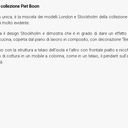
 collezione Piet Boon
za unica, è la miscela dei modelli London e Stockholm della collezion
a molto evidente.
 il design Stockholm e dimostra che è in grado di dare un effetto 
 cucina, coperta dal piano di lavoro in composito, con decorazione “Be
o con la struttura a telaio dell’isola e l’altro con frontale piatto e ni
sitivo di cottura in un mobile a colonna, come in un telaio, il pendant s
à.