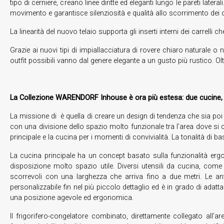
tipo di cerniere, creano linee diritte ed eleganti lungo le pareti lat
movimento e garantisce silenziosità e qualità allo scorrimento dei car
La linearità del nuovo telaio supporta gli inserti interni dei carrelli
Grazie ai nuovi tipi di impiallacciatura di rovere chiaro naturale o 
outfit possibili vanno dal genere elegante a un gusto più rustico. Oltre
La Collezione WARENDORF Inhouse
è ora più estesa: due cucine, 
La missione di è quella di creare un design di tendenza che sia poi
con una divisione dello spazio molto funzionale tra l’area dove s
principale e la cucina per i momenti di convivialità. La tonalità di bas
La cucina principale ha un concept basato sulla funzionalità erg
disposizione molto spazio utile. Diversi utensili da cucina, come p
scorrevoli con una larghezza che arriva fino a due metri. Le a
personalizzabile fin nel più piccolo dettaglio ed è in grado di adatta
una posizione agevole ed ergonomica.
Il frigorifero-congelatore combinato, direttamente collegato all’