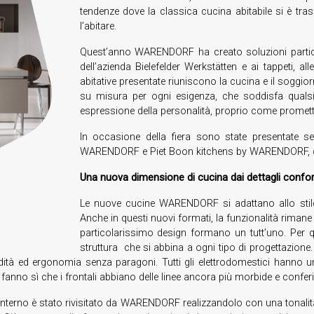
tendenze dove la classica cucina abitabile si è tra
l’abitare.
Quest’anno WARENDORF ha creato soluzioni particol
dell’azienda Bielefelder Werkstätten e ai tappeti, al
abitative presentate riuniscono la cucina e il soggio
su misura per ogni esigenza, che soddisfa quals
espressione della personalità, proprio come promette
In occasione della fiera sono state presentate 
WARENDORF e Piet Boon kitchens by WARENDORF, che
Una nuova dimensione di cucina dai dettagli conf
Le nuove cucine WARENDORF si adattano allo stile 
Anche in questi nuovi formati, la funzionalità rimane s
particolarissimo design formano un tutt’uno. Pe
struttura che si abbina a ogni tipo di progettazione
à ed ergonomia senza paragoni. Tutti gli elettrodomestici hanno un’alt
, fanno sì che i frontali abbiano delle linee ancora più morbide e confe
interno è stato rivisitato da WARENDORF realizzandolo con una tonalità un