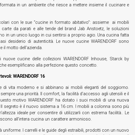
sformata in un ambiente che riesce a mettere insieme il cucinare e
ari con le sue “cucine in formato abitativo”: assieme ai mobili
le carte da parati e alle tende del brand Jab Anstoetz, le soluzioni
rno in un unico luogo in cui sentirsi a proprio agio. Una cucina fatta
iasi desiderio di autenticità. Le nuove cucine WARENDORF sono
 il motto dell’azienda.
sei nuove cucine delle collezioni WARENDORF Inhouse, Starck by
 esemplificano alla perfezione questo concetto.
ortevoli: WARENDORF 16
di vita moderno e si abbinano ai mobili eleganti del soggiorno.
empre una priorità. Il comfort, la facilità d’accesso agli utensili e il
r questo motivo WARENDORF ha dotato i suoi mobili di una nuova
. Il segreto è il nuovo sistema a 16 cm. I mobili a colonna sono più
ezza ideale per consentire di utilizzarli con estrema facilità.. Le
riscono all’intera cucina un carattere armonioso.
iforme. I carrelli e le guide degli estraibili, prodotti con un nuovo