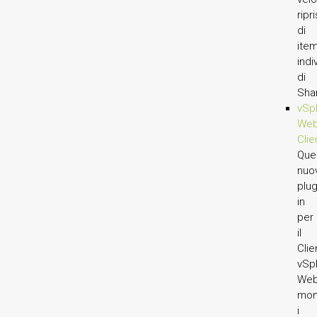
ripr
di
ite
indi
di
Sha
vSp
We
Clie
Que
nuo
plug
in
per
il
Clie
vSp
We
mon
i