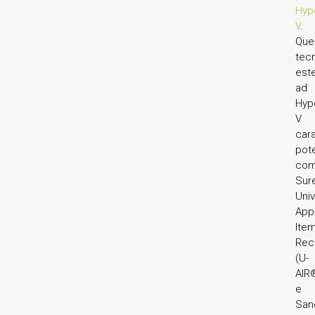
Hyp
V
.
Que
tec
est
ad
Hyp
V
cara
pote
co
Sur
Univ
Appl
Ite
Rec
(U-
AIR
e
San