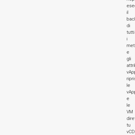
ese
il
bac
di
tutti
i
met
e
gli
attr
vAp
ripr
le
vAp
e
le
VM
dir
tu
vCD