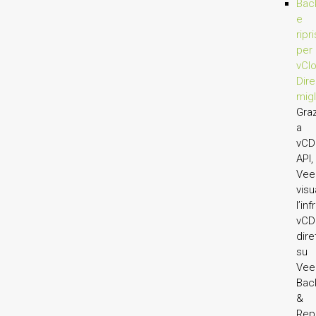
Bac
e
ripr
per
vCl
Dire
migl
Gra
a
vCD
API,
Ve
visu
l’in
vCD
dir
su
Ve
Bac
&
Repl