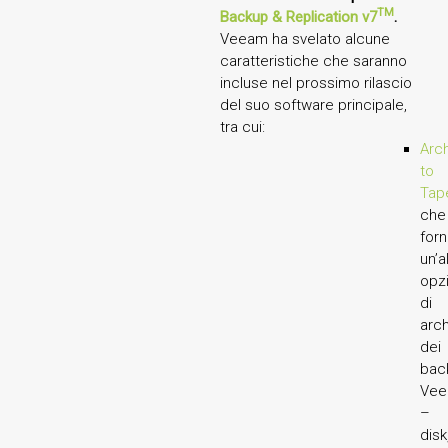
TM
Backup & Replication v7
.
Veeam ha svelato alcune
caratteristiche che saranno
incluse nel prossimo rilascio
del suo software principale,
tra cui:
Arc
to
Tap
che
forn
un’a
opz
di
arch
dei
bac
Ve
–
disk