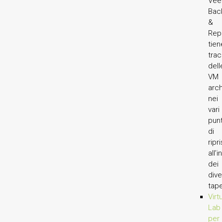
Ve
Bac
&
Repl
tien
trac
dell
VM
arch
nei
vari
punt
di
ripr
all’
dei
dive
tape
Virt
Lab
per