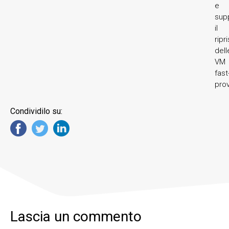
e
sup
il
ripr
dell
VM
fast
prov
Condividilo su:
Lascia un commento