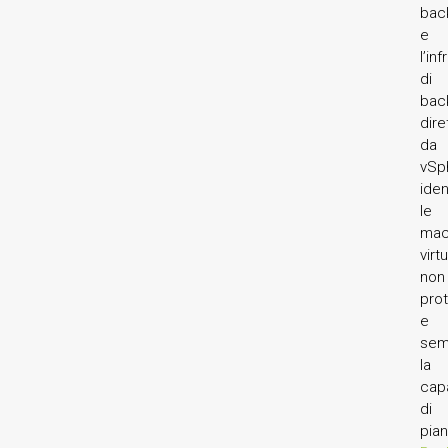
bac
e
l’in
di
bac
dir
da
vSp
iden
le
mac
virtu
non
prot
e
sem
la
cap
di
pian