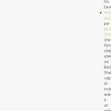
On-
Dem
Ve
Expl
per
Mic
Sha
che
forn
visib
ista
sui
Bac
Shar
cap
di
rice
ava
e
un
vel