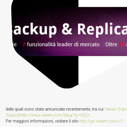
delle quali sono state annunciate recentemente, tra cui
Veeam Explo
Support
http://www.veeam.com/blog/?p=3322
.
Per maggiori informazioni, visitare il sito
http://go.veeam.com/v7
.