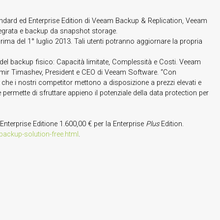
 Standard ed Enterprise Edition di Veeam Backup & Replication, Veeam
tegrata e backup da snapshot storage.
prima del 1° luglio 2013. Tali utenti potranno aggiornare la propria
’ del backup fisico: Capacità limitate, Complessità e Costi. Veeam
 Ratmir Timashev, President e CEO di Veeam Software. “Con
 che i nostri competitor mettono a disposizione a prezzi elevati e
rmette di sfruttare appieno il potenziale della data protection per
Enterprise Editione 1.600,00 € per la Enterprise
Plus
Edition.
ackup-solution-free.html
.