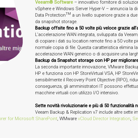
Veeam
®
Software
– innovativo fornitore di soluzion
vSphere e Windows Server Hyper-V – annuncia la dis
TM
Data Protection
a un livello superiore grazie a du
da snapshot storage.
Backup offsite fino a 50 volte più veloce grazie al
L’accelerazione WAN integrata, sviluppata da Veeam,
di copiare i dati su location remote fino a 50 volte p
normale copia di file. Questa caratteristica elimina 
accelerazione WAN generico o di acquisire una larghe
Backup da Snapshot storage con HP per migliorar
La seconda importante innovazione, VMware Backup 
HP e funziona con HP StoreVirtual VSA, HP StoreVir
sensibilmente il Recovery Point Objective (RPO), riduc
conseguenza, gli amministratori IT possono effettuare
macchine virtuali con utilizzo I/O intensivo.
Sette novità rivoluzionarie e più di 50 funzionalità
Veeam Backup & Replication v7 include altre sette imp
rer for Microsoft SharePoint
, WMware
vCloud Director Integration
,
Se