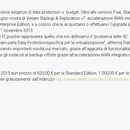
 diverse esigenze di data protection e budget. Oltre alle versioni Free,
ggiori novità di Veeam Backup & Replication v7: accelerazione WAN in
’Enterprise Edition, e a coloro che la acquistano o effettuano l’upgrade 
l 1° novembre 2013.
ri IT, poiché rappresenta quello che noi definiamo il ‘problema delle 3C
lizzare perla Data Protectionspecifica per la virtualizzazione”, afferma
endo importanti novità sul mercato, grazie all’aggiunta di funzionalità
 ostacoli ai backup offsite grazie all’accelerazione WAN integrata e pe
2013 aun prezzo di 620,00 € per la Standard Edition, 1.000,00 € per la 
le gratuitamente dall’indirizzo
http://www.veeam.com/virtual-machine-b