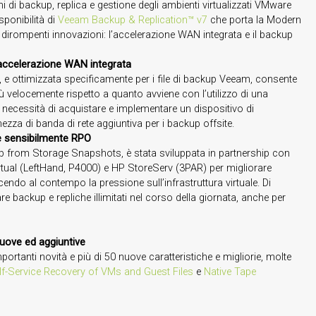
i di backup, replica e gestione degli ambienti virtualizzati VMware
ponibilità di
Veeam Backup & Replication™ v7
che porta la Modern
e dirompenti innovazioni: l’accelerazione WAN integrata e il backup
l’accelerazione WAN integrata
 e ottimizzata specificamente per i file di backup Veeam, consente
iù velocemente rispetto a quanto avviene con l’utilizzo di una
la necessità di acquistare e implementare un dispositivo di
zza di banda di rete aggiuntiva per i backup offsite.
e sensibilmente RPO
from Storage Snapshots, è stata sviluppata in partnership con
tual (LeftHand, P4000) e HP StoreServ (3PAR) per migliorare
endo al contempo la pressione sull’infrastruttura virtuale. Di
 backup e repliche illimitati nel corso della giornata, anche per
 nuove ed aggiuntive
ortanti novità e più di 50 nuove caratteristiche e migliorie, molte
lf-Service Recovery of VMs and Guest Files
e
Native Tape