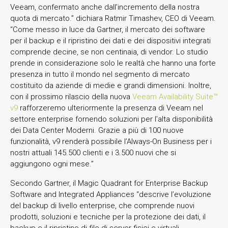
Veeam, confermato anche dall’incremento della nostra
quota di mercato.” dichiara Ratmir Timashev, CEO di Veeam.
“Come messo in luce da Gartner, il mercato dei software
per il backup e il ripristino dei dati e dei dispositivi integrati
comprende decine, se non centinaia, di vendor. Lo studio
prende in considerazione solo le realtà che hanno una forte
presenza in tutto il mondo nel segmento di mercato
costituito da aziende di medie e grandi dimensioni. Inoltre,
con il prossimo rilascio della nuova
Veeam Availability Suite™
v9
rafforzeremo ulteriormente la presenza di Veeam nel
settore enterprise fornendo soluzioni per l’alta disponibilità
dei Data Center Moderni. Grazie a più di 100 nuove
funzionalità, v9 renderà possibile l’Always-On Business per i
nostri attuali 145.500 clienti e i 3.500 nuovi che si
aggiungono ogni mese.”
Secondo Gartner, il Magic Quadrant for Enterprise Backup
Software and Integrated Appliances “descrive l’evoluzione
del backup di livello enterprise, che comprende nuovi
prodotti, soluzioni e tecniche per la protezione dei dati, il
backup e il ripristino di file di server fisici e virtuali,