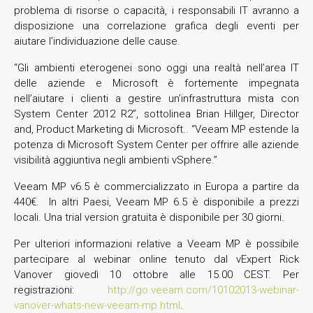
problema di risorse o capacità, i responsabili IT avranno a
disposizione una correlazione grafica degli eventi per
aiutare l’individuazione delle cause.
“Gli ambienti eterogenei sono oggi una realtà nell’area IT
delle aziende e Microsoft è fortemente impegnata
nell’aiutare i clienti a gestire un’infrastruttura mista con
System Center 2012 R2”, sottolinea Brian Hillger, Director
and, Product Marketing di Microsoft.. “Veeam MP estende la
potenza di Microsoft System Center per offrire alle aziende
visibilità aggiuntiva negli ambienti vSphere.”
Veeam MP v6.5 è commercializzato in Europa a partire da
440€. In altri Paesi, Veeam MP 6.5 è disponibile a prezzi
locali. Una trial version gratuita è disponibile per 30 giorni.
Per ulteriori informazioni relative a Veeam MP è possibile
partecipare al webinar online tenuto dal vExpert Rick
Vanover giovedì 10 ottobre alle 15.00 CEST. Per
registrazioni:
http://go.veeam.com/10102013-webinar-
vanover-whats-new-veeam-mp.html
.