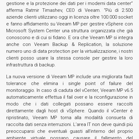
gestione e la protezione dei dati per i moderni data center”
afferma Ratmir Timashev, CEO di Veeam. “Più di 2.500
aziende clienti utilizzano oggi in licenza oltre 100.000 socket
e fanno affidamento su Veeam MP per gestire vSphere con
Microsoft System Center una struttura organizzata che già
conoscono e di cui si fidano. E ora che Veeam MP si integra
anche con Veeam Backup & Replication, la soluzione
numero uno di data protection per la virtualizzazione, i nostri
clienti posso usare la stessa console per gestire la loro
infrastruttura di backup.
La nuova versione di Veeam MP include una migliorata fault
tolerance che elimina i single point of failure del
monitoraggio. In caso di caduta del vCenter, Veeam MP v6.5
automaticamente effettua il fail over e la riconfigurazione in
modo che i dati collegati possano essere raccolti
direttamente dagli host di vSphere. Quando il vCenter è
ripristinato, Veeam MP torna alla modalità consueta di
raccolta dati senza interruzioni. L’area IT non deve quindi più
preoccuparsi che eventuali guasti all’interno del proprio
ambiente virtuale possano causare il fallimento del