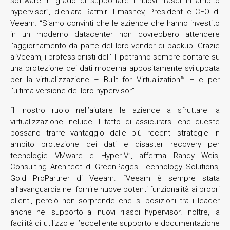
software in grado di supportare i nuovi rilasci in ambito
hypervisor”, dichiara Ratmir Timashev, President e CEO di
Veeam. “Siamo convinti che le aziende che hanno investito
in un moderno datacenter non dovrebbero attendere
l’aggiornamento da parte del loro vendor di backup. Grazie
a Veeam, i professionisti dell’IT potranno sempre contare su
una protezione dei dati moderna appositamente sviluppata
per la virtualizzazione – Built for Virtualization™ – e per
l’ultima versione del loro hypervisor”.
“Il nostro ruolo nell’aiutare le aziende a sfruttare la
virtualizzazione include il fatto di assicurarsi che queste
possano trarre vantaggio dalle più recenti strategie in
ambito protezione dei dati e disaster recovery per
tecnologie VMware e Hyper-V”, afferma Randy Weis,
Consulting Architect di GreenPages Technology Solutions,
Gold ProPartner di Veeam. “Veeam è sempre stata
all’avanguardia nel fornire nuove potenti funzionalità ai propri
clienti, perciò non sorprende che si posizioni tra i leader
anche nel supporto ai nuovi rilasci hypervisor. Inoltre, la
facilità di utilizzo e l’eccellente supporto e documentazione