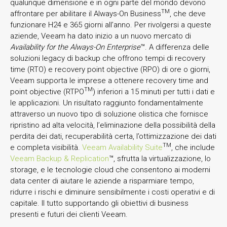
qualunque dimensione e in ogni parte del mondo devono
TM
affrontare per abilitare il Always-On Business
, che deve
funzionare H24 e 365 giorni all’anno. Per rivolgersi a queste
aziende, Veeam ha dato inizio a un nuovo mercato di
Availability for the Always-On Enterprise
™. A differenza delle
soluzioni legacy di backup che offrono tempi di recovery
time (RTO) e recovery point objective (RPO) di ore o giorni,
Veeam supporta le imprese a ottenere recovery time and
TM
point objective (RTPO
) inferiori a 15 minuti per tutti i dati e
le applicazioni. Un risultato raggiunto fondamentalmente
attraverso un nuovo tipo di soluzione olistica che fornisce
ripristino ad alta velocità, l’eliminazione della possibilità della
perdita dei dati, recuperabilità certa, l’ottimizzazione dei dati
TM
e completa visibilità.
Veeam Availability Suite
, che include
Veeam Backup & Replication
™, sfrutta la virtualizzazione, lo
storage, e le tecnologie cloud che consentono ai moderni
data center di aiutare le aziende a risparmiare tempo,
ridurre i rischi e diminuire sensibilmente i costi operativi e di
capitale. Il tutto supportando gli obiettivi di business
presenti e futuri dei clienti Veeam.