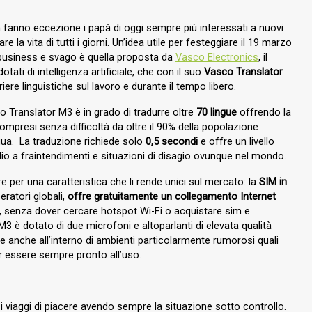
 fanno eccezione i papà di oggi sempre più interessati a nuovi
 la vita di tutti i giorni. Un’idea utile per festeggiare il 19 marzo
i business e svago è quella proposta da
Vasco Electronics
,
il
otati di intelligenza artificiale, che con il suo
Vasco Translator
ere linguistiche sul lavoro e durante il tempo libero.
 Translator M3 è in grado di tradurre oltre
70 lingue
offrendo la
mpresi senza difficoltà da oltre il 90% della popolazione
gua. La traduzione richiede solo
0,5 secondi
e offre un livello
io a fraintendimenti e situazioni di disagio ovunque nel mondo.
re per una caratteristica che li rende unici sul mercato: la
SIM in
eratori globali,
offre gratuitamente un collegamento Internet
, senza dover cercare hotspot Wi-Fi o acquistare sim e
 M3 è dotato di due microfoni e altoparlanti di elevata qualità
ine anche all’interno di ambienti particolarmente rumorosi quali
r essere sempre pronto all’uso.
 o i viaggi di piacere avendo sempre la situazione sotto controllo.