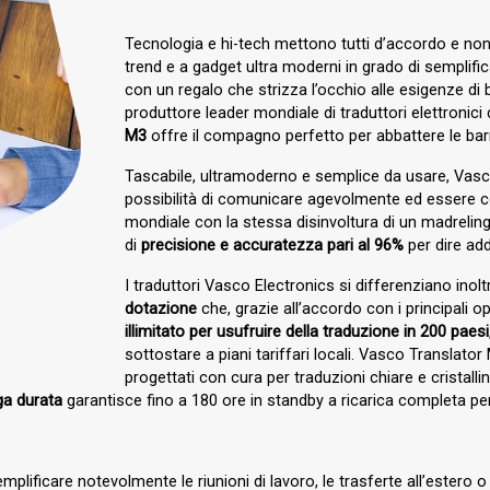
Tecnologia e hi-tech mettono tutti d’accordo e non
trend e a gadget ultra moderni in grado di semplificare
con un regalo che strizza l’occhio alle esigenze d
produttore leader mondiale di traduttori elettronici d
M3
offre il compagno perfetto per abbattere le barri
Tascabile, ultramoderno e semplice da usare, Vasco
possibilità di comunicare agevolmente ed essere co
mondiale con la stessa disinvoltura di un madrelin
di
precisione e accuratezza pari al 96%
per dire add
I traduttori Vasco Electronics si differenziano inolt
dotazione
che, grazie all’accordo con i principali op
illimitato per usufruire della traduzione in 200 paesi
sottostare a piani tariffari locali. Vasco Translator
progettati con cura per traduzioni chiare e cristall
ga durata
garantisce fino a 180 ore in standby a ricarica completa pe
semplificare notevolmente le riunioni di lavoro, le trasferte all’estero