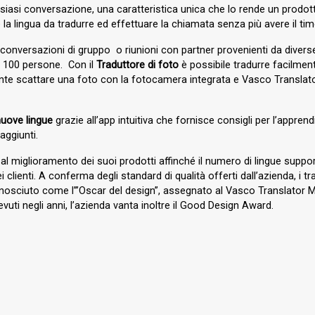
asi conversazione, una caratteristica unica che lo rende un prodotto 
e la lingua da tradurre ed effettuare la chiamata senza più avere il t
conversazioni di gruppo o riunioni con partner provenienti da divers
a 100 persone. Con il
Traduttore di foto
è possibile tradurre facilmente
iente scattare una foto con la fotocamera integrata e Vasco Translator
uove lingue
grazie all’app intuitiva che fornisce consigli per l’appre
aggiunti.
l miglioramento dei suoi prodotti affinché il numero di lingue suppor
 clienti. A conferma degli standard di qualità offerti dall’azienda, i t
nosciuto come l’”Oscar del design”, assegnato al Vasco Translator M
uti negli anni, l’azienda vanta inoltre il Good Design Award.