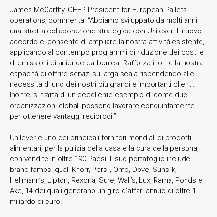
James McCarthy, CHEP President for European Pallets
operations, commenta: “Abbiamo sviluppato da molti anni
una stretta collaborazione strategica con Unilever. Il nuovo
accordo ci consente di ampliare la nostra attività esistente,
applicando al contempo programmi di riduzione dei costi e
di emissioni di anidride carbonica. Rafforza inoltre la nostra
capacità di offrire servizi su larga scala rispondendo alle
necessità di uno dei nostri più grandi e importanti clienti.
Inoltre, si tratta di un eccellente esempio di come due
organizzazioni globali possono lavorare congiuntamente
per ottenere vantaggi reciproci.”
Unilever è uno dei principali fornitori mondiali di prodotti
alimentari, per la pulizia della casa e la cura della persona,
con vendite in oltre 190 Paesi. Il suo portafoglio include
brand famosi quali Knorr, Persil, Omo, Dove, Sunsilk,
Hellmann’s, Lipton, Rexona, Sure, Wall’s, Lux, Rama, Ponds e
Axe, 14 dei quali generano un giro d’affari annuo di oltre 1
miliardo di euro.