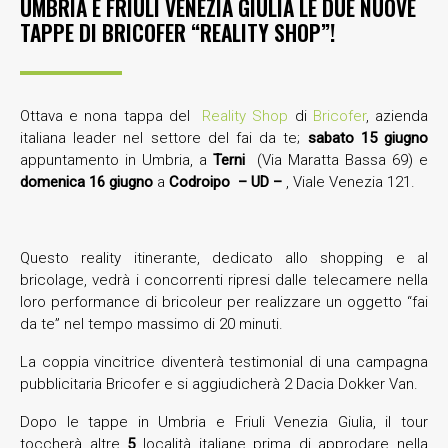
UMBRIA E FRIULI VENEZIA GIULIA LE DUE NUOVE
TAPPE DI BRICOFER “REALITY SHOP”!
Ottava e nona tappa del
Reality Shop
di
Bricofer
, azienda
italiana leader nel settore del fai da te;
sabato 15 giugno
appuntamento in Umbria, a
Terni
(Via Maratta Bassa 69) e
domenica 16 giugno
a
Codroipo – UD –
, Viale Venezia 121.
Questo reality itinerante, dedicato allo shopping e al
bricolage, vedrà i concorrenti ripresi dalle telecamere nella
loro performance di bricoleur per realizzare un oggetto “fai
da te” nel tempo massimo di 20 minuti.
La coppia vincitrice diventerà testimonial di una campagna
pubblicitaria Bricofer e si aggiudicherà 2 Dacia Dokker Van.
Dopo le tappe in Umbria e Friuli Venezia Giulia, il tour
toccherà altre
5
località italiane prima di approdare nella