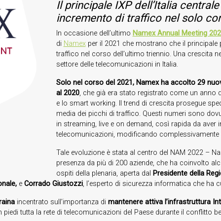
Il principale IXP dell’Italia centr
incremento di traffico nel solo co
In occasione dell’ultimo
Namex Annual Meeting 20
di
Namex
per il 2021 che mostrano che il principale p
traffico nel corso dell’ultimo triennio. Una crescita ne
settore delle telecomunicazioni in Italia.
Solo nel corso del 2021, Namex ha accolto 29 nuovi 
al 2020
, che già era stato registrato come un anno di
e lo smart working. Il trend di crescita prosegue sp
media dei picchi di traffico. Questi numeri sono dov
in streaming, live e on demand, così rapida da aver 
telecomunicazioni, modificando complessivamente gli eq
Tale evoluzione è stata al centro del NAM 2022 – Nam
presenza da più di 200 aziende, che ha coinvolto alc
ospiti della plenaria, aperta dal
Presidente della Reg
onale,
e
Corrado Giustozzi
, l’esperto di sicurezza informatica che ha c
raina
incentrato sull’importanza di
mantenere attiva l’infrastruttura In
iedi tutta la rete di telecomunicazioni del Paese durante il conflitto bel