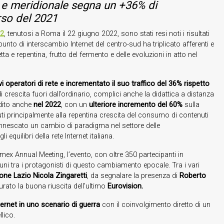
ale e meridionale segna un +36% di
rso del 2021
22
, tenutosi a Roma il 22 giugno 2022, sono stati resi noti i risultati
unto di interscambio Internet del centro-sud ha triplicato afferenti e
tta e repentina, frutto del fermento e delle evoluzioni in atto nel
operatori di rete e incrementato il suo traffico del 36% rispetto
 crescita fuori dall’ordinario, complici anche la didattica a distanza
edito anche
nel 2022
, con un
ulteriore incremento del 60%
sulla
uti principalmente alla repentina crescita del consumo di contenuti
innescato un cambio di paradigma nel settore delle
uilibri della rete Internet italiana.
ex Annual Meeting, l’evento, con oltre 350 partecipanti in
uni tra i protagonisti di questo cambiamento epocale. Tra i vari
ione Lazio
Nicola Zingaretti
, da segnalare la presenza di
Roberto
urato la buona riuscita dell’ultimo
Eurovision.
ternet
in uno scenario di guerra
con il coinvolgimento diretto di un
lico.