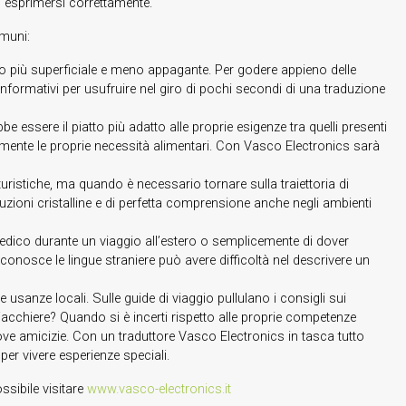
 esprimersi correttamente.
omuni:
museo più superficiale e meno appagante. Per godere appieno delle
informativi per usufruire nel giro di pochi secondi di una traduzione
 essere il piatto più adatto alle proprie esigenze tra quelli presenti
tamente le proprie necessità alimentari. Con Vasco Electronics sarà
turistiche, ma quando è necessario tornare sulla traiettoria di
zioni cristalline e di perfetta comprensione anche negli ambienti
edico durante un viaggio all’estero o semplicemente di dover
conosce le lingue straniere può avere difficoltà nel descrivere un
e usanze locali. Sulle guide di viaggio pullulano i consigli sui
acchiere? Quando si è incerti rispetto alle proprie competenze
ove amicizie. Con un traduttore Vasco Electronics in tasca tutto
er vivere esperienze speciali.
ssibile visitare
www.vasco-electronics.it