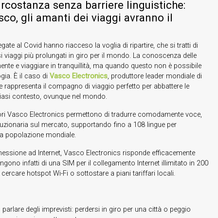
circostanza senza barriere linguistiche:
asco, gli amanti dei viaggi avranno il
legate al Covid hanno riacceso la voglia di ripartire, che si tratti di
si viaggi più prolungati in giro per il mondo. La conoscenza delle
ente e viaggiare in tranquillità, ma quando questo non è possibile
gia. È il caso di
Vasco Electronics
, produttore leader mondiale di
e che rappresenta il compagno di viaggio perfetto per abbattere le
alsiasi contesto, ovunque nel mondo.
uttori Vasco Electronics permettono di tradurre comodamente voce,
oluzionaria sul mercato, supportando fino a 108 lingue per
la popolazione mondiale.
nnessione ad Internet, Vasco Electronics risponde efficacemente
ngono infatti di una SIM per il collegamento Internet illimitato in 200
cercare hotspot Wi-Fi o sottostare a piani tariffari locali.
parlare degli imprevisti: perdersi in giro per una città o peggio