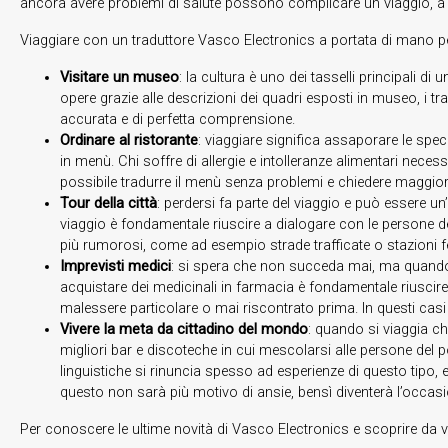
ancora avere problemi di salute possono complicare un viaggio, a 
Viaggiare con un traduttore Vasco Electronics a portata di mano perm
Visitare un museo
: la cultura è uno dei tasselli principali d
opere grazie alle descrizioni dei quadri esposti in museo, i t
accurata e di perfetta comprensione.
Ordinare al ristorante
: viaggiare significa assaporare le spec
in menù. Chi soffre di allergie e intolleranze alimentari nec
possibile tradurre il menù senza problemi e chiedere maggiori
Tour della città
: perdersi fa parte del viaggio e può essere un
viaggio è fondamentale riuscire a dialogare con le persone de
più rumorosi, come ad esempio strade trafficate o stazioni fe
Imprevisti medici
: si spera che non succeda mai, ma quando 
acquistare dei medicinali in farmacia è fondamentale riuscire 
malessere particolare o mai riscontrato prima. In questi casi 
Vivere la meta da cittadino del mondo
: quando si viaggia chi
migliori bar e discoteche in cui mescolarsi alle persone del
linguistiche si rinuncia spesso ad esperienze di questo tipo,
questo non sarà più motivo di ansie, bensì diventerà l’occasi
Per conoscere le ultime novità di Vasco Electronics e scoprire da vici