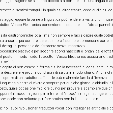
maggior ragione se si hanno difficoltà a comprendere una lingua o ad
ette di sentirsi tranquilli in qualsiasi circostanza, ecco quelle più c
i un viaggio, eppure la barriera linguistica può rendere la visita di un 
raduttori Vasco Electronics consentono di scattare una foto ai pannelli 
ialità gastronomiche locali, ma non sempre è facile capire quale potrebbe
essita ancor di più comprendere quanto c’è scritto e comunicare corret
 dettagli al personale del ristorante senza imbarazzo.
’occasione piacevole per scoprire scorci nascosti e lontani dalle rotte 
l posto in modo fluido. I traduttori Vasco Electronics assicurano tradu
rroviarie.
capita di non essere in forma e si ha la necessità di consultare un m
a descrivere le proprie condizioni di salute in modo chiaro. Anche chi 
disporre di un traduttore affidabile può realmente fare la differenza.
unque ha piacere di vivere e scoprire per qualche giorno le abitudini e l
 posto, quale occasione migliore quindi per provare a scambiare due chi
 eppure è il modo migliore per entrare nel “mood” e magari stringere nu
one ideale non soltanto per fare pratica con la lingua locale ma anche p
no i suoi rivoluzionari traduttori vocali con intelligenza artificiale è po