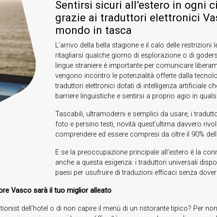
Sentirsi sicuri all’estero in ogni 
grazie ai traduttori elettronici V
mondo in tasca
L’arrivo della bella stagione e il calo delle restrizioni 
ritagliarsi qualche giorno di esplorazione o di goder
lingue straniere è importante per comunicare liberam
vengono incontro le potenzialità offerte dalla tecnolo
traduttori elettronici dotati di intelligenza artificial
barriere linguistiche e sentirsi a proprio agio in qu
Tascabili, ultramoderni e semplici da usare, i trad
foto e persino testi, novità quest’ultima davvero riv
comprendere ed essere compresi da oltre il 90% del
E se la preoccupazione principale all’estero è la co
anche a questa esigenza: i traduttori universali dispo
paesi per usufruire di traduzioni efficaci senza dover 
ore Vasco sarà il tuo miglior alleato
onist dell’hotel o di non capire il menù di un ristorante tipico? Per non 