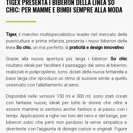
TIGEX PRESENTA I BIBERON DELLA LINEA SO
CHIC: PER MAMME E BIMBI SEMPRE ALLA MODA
Tigex
, il marchio multispecialistico leader nel mercato della
puericultura e prima infanzia, presenta i nuovi biberon della
linea
So chic
, un mix perfetto di
praticità e design innovativo
.
Grazie alla nuova apertura più larga i biberon
So chic
risultano ideali per facilitare il passaggio dal seno al biberon;
realizzati in polipropilene, sono dotati della nuova tettarella a
base larga che riproduce un ritmo di suzione simile a quello
osservato con l’allattamento al seno.
Disponibili nelle versioni 150 ml e 300 ml, sono stati creati
con fantasie nuove, ideali per tutte le donne che oltre a
essere mamme si sentono anche fashion e al passo con i
tempi. Applicazioni a righe nei toni del nero e del beige, per
biberon sobri che però non perdono la verve simpatica e
divertente con l’aggiunta di disegni curiosi e originali. Figure