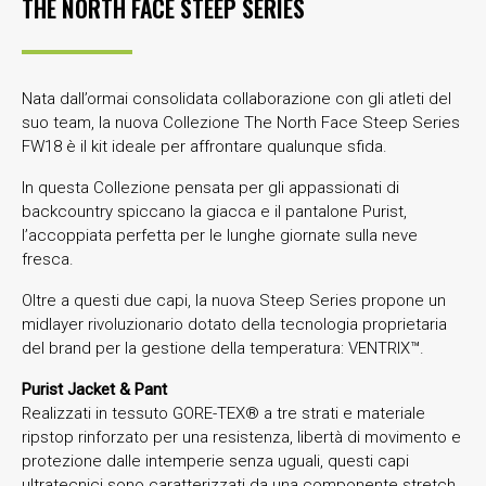
THE NORTH FACE STEEP SERIES
Nata dall’ormai consolidata collaborazione con gli atleti del
suo team, la nuova Collezione The North Face Steep Series
FW18 è il kit ideale per affrontare qualunque sfida.
In questa Collezione pensata per gli appassionati di
backcountry spiccano la giacca e il pantalone Purist,
l’accoppiata perfetta per le lunghe giornate sulla neve
fresca.
Oltre a questi due capi, la nuova Steep Series propone un
midlayer rivoluzionario dotato della tecnologia proprietaria
del brand per la gestione della temperatura: VENTRIX™.
Purist Jacket & Pant
Realizzati in tessuto GORE-TEX® a tre strati e materiale
ripstop rinforzato per una resistenza, libertà di movimento e
protezione dalle intemperie senza uguali, questi capi
ultratecnici sono caratterizzati da una componente stretch