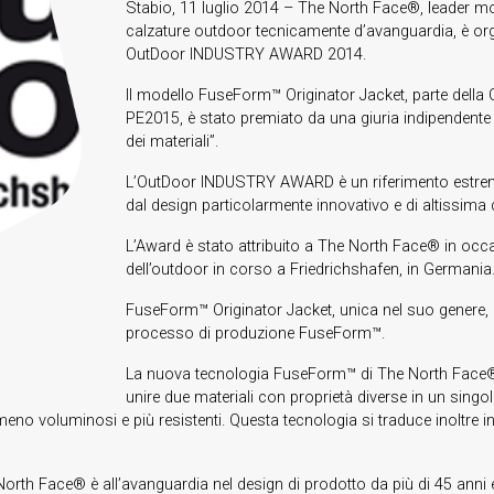
Stabio, 11 luglio 2014 – The North Face®, leader mondi
calzature outdoor tecnicamente d’avanguardia, è org
OutDoor INDUSTRY AWARD 2014.
Il modello FuseForm™ Originator Jacket, parte dell
PE2015, è stato premiato da una giuria indipendente
dei materiali”.
L’OutDoor INDUSTRY AWARD è un riferimento estremam
dal design particolarmente innovativo e di altissima q
L’Award è stato attribuito a The North Face® in occ
dell’outdoor in corso a Friedrichshafen, in Germania
FuseForm™ Originator Jacket, unica nel suo genere, è
processo di produzione FuseForm™.
La nuova tecnologia FuseForm™ di The North Face® u
unire due materiali con proprietà diverse in un singol
i, meno voluminosi e più resistenti. Questa tecnologia si traduce inoltre i
rth Face® è all’avanguardia nel design di prodotto da più di 45 ann