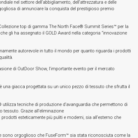
ale nel settore dell’abbigliamento, dell’attrezzatura e delle
ogliosa di annunciare la conquista del prestigioso premio
a Collezione top di gamma The North Face® Summit Series™ per la
 che gli ha assegnato il GOLD Award nella categoria “innovazione
ente autorevole in tutto il mondo per quanto riguarda i prodotti
ualità.
asione di OutDoor Show, l’importante evento per il mercato
.
 una giacca progettata su un unico pezzo di tessuto che sfrutta il
tilizza tecniche di produzione d’avanguardia che permettono di
o tessuto. Grazie all’eliminazione
n prodotti esteticamente più puliti e moderni, sia all’esterno che
i e sono orgoglioso che FuseForm™ sia stata riconosciuta come la