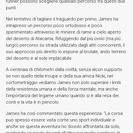
runner possono scegliere qualsiasi percorso tra questi due
punti.
Nel tentativo di tagliare il traguardo per primo, James ha
intrapreso un percorso poco ortodosso e poco
sperimentato attraverso le miniere di rame a cielo aperto
del deserto di Atacama. Rifuggendo dal più ovvio (ma più
lungo) percorso su strada utilizzato dagli altri concorrenti, il
suo approccio più diretto lo espone al brutale, arido terreno
del deserto e al sole implacabile.
A centinaia di chilometri dalla civiltà, senza alcun supporto
se non quello della troupe e della sua amica Nicki, nel
cortometraggio vediamo James non solo superare i limiti
della resistenza umana e della forza mentale, ma anche
l’importanza del legame umano quando si è alla resa dei
conti e la vita è in pericolo.
James ha così commentato questa esperienza: “La corsa
può spesso essere vista come uno sport individuale e
anche se questa avventura ho dovuto affrontarla da solo,
mettendo un piede davanti all’altro per molte centinaia di