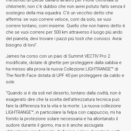
chilometri, non c’è dubbio che non avrei potuto farlo senza il
sostegno della mia squadra. C’è un vecchio detto che
afferma: se vuoi correre veloce, corri da solo, se vuoi
correre lontano, corri insieme. Quello che non hanno detto è
che se vuoi correre per 500 km attraverso il luogo più arido
del pianeta, devi trovare i pazzi più tosti che conosci. Avrai
bisogno di loro”.
James ha corso con un paio di Summit VECTIV Pro 2
modificate, dotate di ghette per proteggere dalla sabbia e
ha messo alla prova la nuova Collezione LIGHTRANGE™ di
The North Face dotata di UPF 40 per proteggere da caldo e
sole.
“Quando si è da soli nel deserto, lontano dalla civiltà, non è
esagerato dire che la scelta dell’attrezzatura tecnica può
fare la differenza tra la vita e la morte. La nuova collezione
LIGHTRANGE™, in particolare la felpa con cappuccio, mi ha
fornito la protezione solare necessaria e ha allontanato il
sudore durante il giorno, ma si è anche asciugata