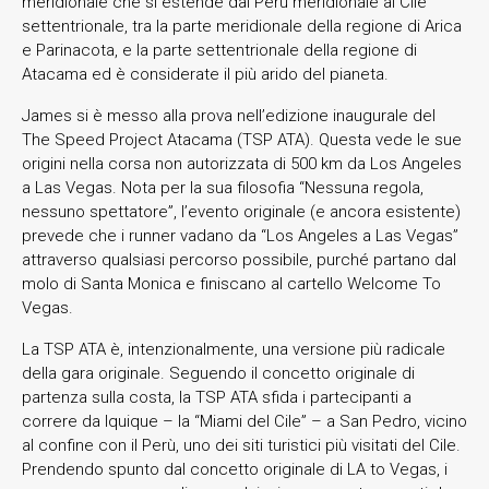
meridionale che si estende dal Perù meridionale al Cile
settentrionale, tra la parte meridionale della regione di Arica
e Parinacota, e la parte settentrionale della regione di
Atacama ed è considerate il più arido del pianeta.
James si è messo alla prova nell’edizione inaugurale del
The Speed Project Atacama (TSP ATA). Questa vede le sue
origini nella corsa non autorizzata di 500 km da Los Angeles
a Las Vegas. Nota per la sua filosofia “Nessuna regola,
nessuno spettatore”, l’evento originale (e ancora esistente)
prevede che i runner vadano da “Los Angeles a Las Vegas”
attraverso qualsiasi percorso possibile, purché partano dal
molo di Santa Monica e finiscano al cartello Welcome To
Vegas.
La TSP ATA è, intenzionalmente, una versione più radicale
della gara originale. Seguendo il concetto originale di
partenza sulla costa, la TSP ATA sfida i partecipanti a
correre da Iquique – la “Miami del Cile” – a San Pedro, vicino
al confine con il Perù, uno dei siti turistici più visitati del Cile.
Prendendo spunto dal concetto originale di LA to Vegas, i