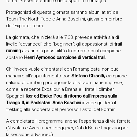
tema “Presente e futuro dello sport in montagna”.
Protagonisti di questa giornata saranno alcuni atleti del
Team The North Face e Anna Boschini, giovane membro
dell’Explorer team.
La giornata, che inizierà alle 7.30, prevede attività sia di
livello “advanced” che “beginner”: gli appassionati di
trail
running
avranno la possibilità di correre con il campione
aostano
Henri Aymonod campione di vertical trail.
Chi invece vuole cimentarsi con l’arrampicata, non può
mancare all’appuntamento con
Stefano Ghisolfi,
campione
italiano di climbing protagonista di straordinarie imprese,
come la recente Excalibur a Drena e i fratelli climber
Spagnoli
Iker ed Eneko Pou, di ritorno dall’impresa sulla
Trango II, in Paskistan. Anna Boschini
invece guiderà il
trekking alla scoperta del percorso Lastoi del Formin.
A completare il programma, anche l’esperienza di via ferrata
(Nuvolau e Averau per i begginer, Col di Bos e Lagazuoi per
la sessione advanced).