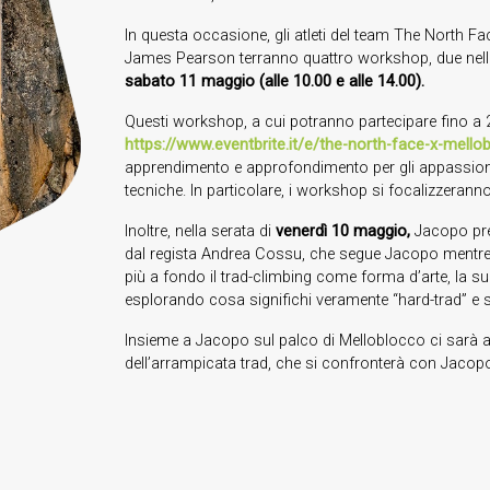
In questa occasione, gli atleti del team The North F
James Pearson terranno quattro workshop, due nell
sabato 11 maggio (alle 10.00 e alle 14.00).
Questi workshop, a cui potranno partecipare fino a 2
https://www.eventbrite.it/e/the-north-face-x-mell
apprendimento e approfondimento per gli appassionati,
tecniche. In particolare, i workshop si focalizzerann
Inoltre, nella serata di
venerdì 10 maggio,
Jacopo pres
dal regista Andrea Cossu, che segue Jacopo mentre 
più a fondo il trad-climbing come forma d’arte, la sua
esplorando cosa significhi veramente “hard-trad” e 
Insieme a Jacopo sul palco di Melloblocco ci sarà
dell’arrampicata trad, che si confronterà con Jacopo 