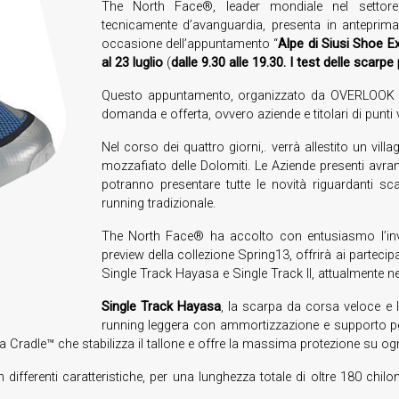
The North Face®, leader mondiale nel settore de
tecnicamente d’avanguardia, presenta in anteprima
occasione dell’appuntamento “
Alpe di Siusi Shoe E
al 23 luglio
(
dalle 9.30 alle 19.30. I test delle scarpe
Questo appuntamento, organizzato da OVERLOOK ME
domanda e offerta, ovvero aziende e titolari di punti 
Nel corso dei quattro giorni,. verrà allestito un v
mozzafiato delle Dolomiti. Le Aziende presenti avrann
potranno presentare tutte le novità riguardanti sca
running tradizionale.
The North Face® ha accolto con entusiasmo l’invit
preview della collezione Spring13, offrirà ai partecip
Single Track Hayasa e Single Track II, attualmente ne
Single Track Hayasa
, la scarpa da corsa veloce e
running leggera con ammortizzazione e supporto per
gia Cradle™ che stabilizza il tallone e offre la massima protezione su 
differenti caratteristiche, per una lunghezza totale di oltre 180 chilom