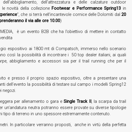
ll’abbigliamento, dell’attrezzatura e delle calzature outdoor
 le novità della collezione
Footwear e Performance Spring13
in
xperience
”, che si terrà nell’incantevole cornice delle Dolomiti dal
20
 prenderanno il via alle ore 10.00
)
DIA, è un evento B2B che ha l’obiettivo di mettere in contatto
vendita
illaggio espositivo ai 1800 mt di Compatsch, immerso nello scenario
o così la possibilità di incontrare i 50 top dealer italiani, ai quali
rpe, abbigliamento e accessori sia per il trail running che per il
o e presso il proprio spazio espositivo, oltre a presentare una
anti dell’evento la possibilità di testare sul campo i modelli Spring12
i negozi.
 leggera per allenamento o gara e
Single Track II
, la scarpa da trail
 un’andatura neutra potranno essere provate su diverse tipologie
ogni tipo di terreno in uno spessore estremamente contenuto.
etri. In particolare verranno proposti, anche in virtù della perfetta