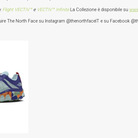
o:
Flight VECTIV™
e
VECTIV™ Infinite.
La Collezione è disponibile su
www.
seguire The North Face su Instagram @thenorthfaceIT e su Facebook @