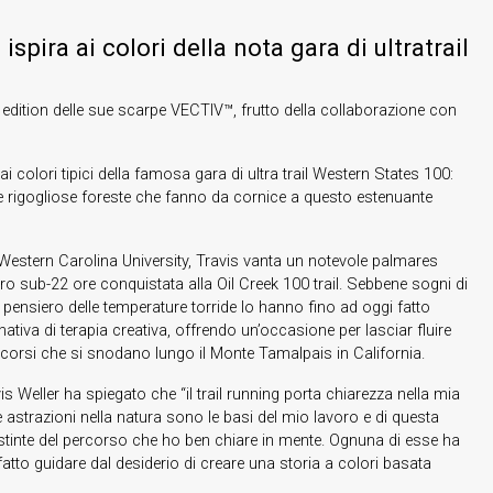
spira ai colori della nota gara di ultratrail
edition delle sue scarpe VECTIV™, frutto della collaborazione con
o ai colori tipici della famosa gara di ultra trail Western States 100:
elle rigogliose foreste che fanno da cornice a questo estenuante
a Western Carolina University, Travis vanta un notevole palmares
oro sub-22 ore conquistata alla Oil Creek 100 trail. Sebbene sogni di
pensiero delle temperature torride lo hanno fino ad oggi fatto
nativa di terapia creativa, offrendo un’occasione per lasciar fluire
percorsi che si snodano lungo il Monte Tamalpais
in California.
Weller ha spiegato che “il trail running porta chiarezza nella mia
e astrazioni nella natura sono le basi del mio lavoro e di questa
distinte del percorso che ho ben chiare in mente. Ognuna di esse ha
fatto guidare dal desiderio di creare una storia a colori basata