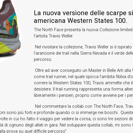
La nuova versione delle scarpe si i
americana Western States 100.
The North Face presenta la nuova Collezione limited 
l’artista Travis Weller.
Nel rivisitare la collezione, Travis Weller si è ispirat
l’arancione dei trail nella Sierra Nevada e il verde d
percorso.
Oltre ad aver conseguito un Master in Belle Arti all
come trail runner, nel quale spicca l’ambita fibbia d’
correre la Western States 100, Travis ammette che il 
desistere. Il trail running rappresenta una forma alter
liberamente i pensieri, proprio come avviene per i 
Nel commentare la collab con The North Face, Travis 
mozioni sono più forti e profonde quando ci si immerge nei boschi.. Quest
lte in cui ho fatto il viaggio per vedere la corsa, ci sono tre sezioni 
tà di ognuno degli atleti in gara. Nel sviluppare questa collab, mi sono 
la prova su quel difficile percorso”.