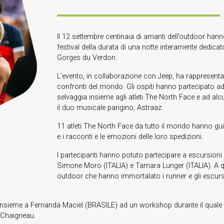
Il 12 settembre centinaia di amanti dell’outdoor han
festival della durata di una notte interamente dedica
Gorges du Verdon.
L’evento, in collaborazione con Jeep, ha rappresentat
confronti del mondo. Gli ospiti hanno partecipato ad
selvaggia insieme agli atleti The North Face e ad alcun
il duo musicale parigino, Astraaz.
11 atleti The North Face da tutto il mondo hanno gui
e i racconti e le emozioni delle loro spedizioni.
I partecipanti hanno potuto partecipare a escursioni
Simone Moro (ITALIA) e Tamara Lunger (ITALIA). A q
outdoor che hanno immortalato i runner e gli escurs
 insieme a Fernanda Maciel (BRASILE) ad un workshop durante il quale l
b Chaigneau.