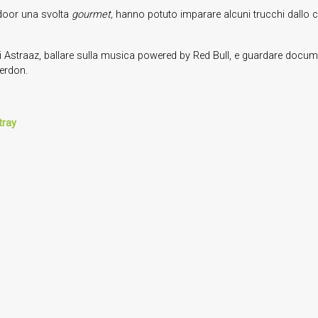
tdoor una svolta
gourmet,
hanno potuto imparare alcuni trucchi dallo ch
 di Astraaz, ballare sulla musica powered by Red Bull, e guardare docume
Verdon.
tray