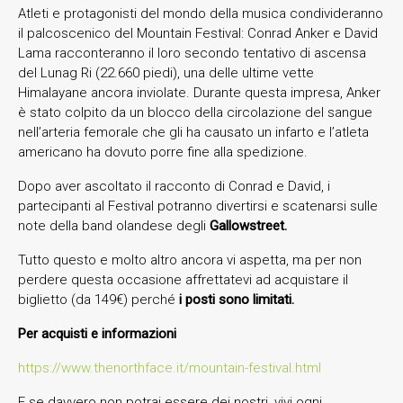
Atleti e protagonisti del mondo della musica condivideranno
il palcoscenico del Mountain Festival: Conrad Anker e David
Lama racconteranno il loro secondo tentativo di ascensa
del Lunag Ri (22.660 piedi), una delle ultime vette
Himalayane ancora inviolate. Durante questa impresa, Anker
è stato colpito da un blocco della circolazione del sangue
nell’arteria femorale che gli ha causato un infarto e l’atleta
americano ha dovuto porre fine alla spedizione.
Dopo aver ascoltato il racconto di Conrad e David, i
partecipanti al Festival potranno divertirsi e scatenarsi sulle
note della band olandese degli
Gallowstreet.
Tutto questo e molto altro ancora vi aspetta, ma per non
perdere questa occasione affrettatevi ad acquistare il
biglietto (da 149€) perché
i posti sono limitati.
Per acquisti e informazioni
https://www.thenorthface.it/mountain-festival.html
E se davvero non potrai essere dei nostri, vivi ogni