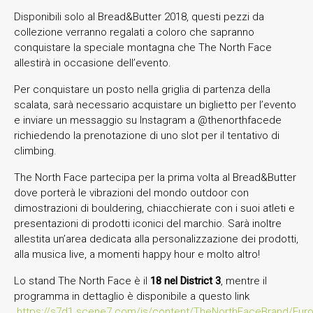
Disponibili solo al Bread&Butter 2018, questi pezzi da
collezione verranno regalati a coloro che sapranno
conquistare la speciale montagna che The North Face
allestirà in occasione dell’evento.
Per conquistare un posto nella griglia di partenza della
scalata, sarà necessario acquistare un biglietto per l’evento
e inviare un messaggio su Instagram a @thenorthfacede
richiedendo la prenotazione di uno slot per il tentativo di
climbing.
The North Face partecipa per la prima volta al Bread&Butter
dove porterà le vibrazioni del mondo outdoor con
dimostrazioni di bouldering, chiacchierate con i suoi atleti e
presentazioni di prodotti iconici del marchio. Sarà inoltre
allestita un’area dedicata alla personalizzazione dei prodotti,
alla musica live, a momenti happy hour e molto altro!
Lo stand The North Face è il
18 nel District 3
, mentre il
programma in dettaglio è disponibile a questo link
https://s7d1.scene7.com/is/content/TheNorthFaceBrand/Eu