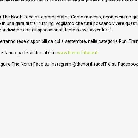
 The North Face ha commentato: “Come marchio, riconosciamo quant
n una gara di trail running, vogliamo che tutti possano vivere questi
condividere con gli appassionati tante nuove avventure”.
rranno rese disponibili da qui a settembre, nelle categorie Run, Train
 fanno parte visitare il sito
www.thenorthface.it
 seguire The North Face su Instagram @thenorthfaceIT e su Faceboo