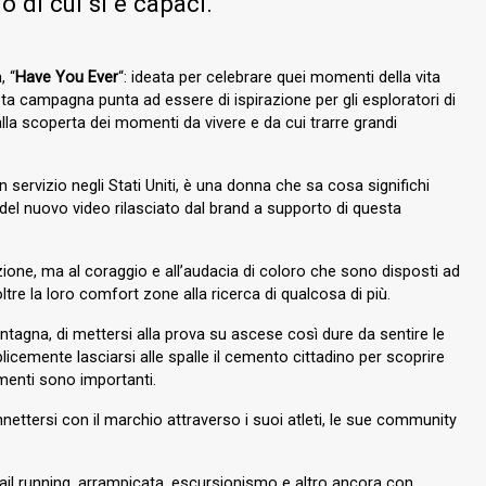
ò di cui si è capaci.
 “
Have You Ever
“: ideata per celebrare quei momenti della vita
sta campagna punta ad essere di ispirazione per gli esploratori di
lla scoperta dei momenti da vivere e da cui trarre grandi
n servizio negli Stati Uniti, è una donna che sa cosa significhi
 del nuovo video rilasciato dal brand a supporto di questa
zione, ma al coraggio e all’audacia di coloro che sono disposti ad
ltre la loro comfort zone alla ricerca di qualcosa di più.
ontagna, di mettersi alla prova su ascese così dure da sentire le
licemente lasciarsi alle spalle il cemento cittadino per scoprire
menti sono importanti.
ettersi con il marchio attraverso i suoi atleti, le sue community
ail running, arrampicata, escursionismo e altro ancora con