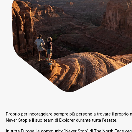
Proprio per incoraggiare sempre più persone a trovare il proprio 
Never Stop e il suo team di Explorer durante tutta l’estate.
In tutta Europa, le community “Never Stop” di The North Face org