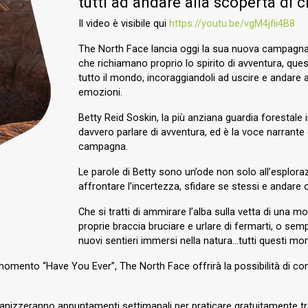
tutti ad andare alla scoperta di ci
Il video è visibile qui
https://youtu.be/vgM4jfii4B8
The North Face lancia oggi la sua nuova campagna,
che richiamano proprio lo spirito di avventura, que
tutto il mondo, incoraggiandoli ad uscire e andare a
emozioni.
Betty Reid Soskin, la più anziana guardia forestale i
davvero parlare di avventura, ed è la voce narrante
campagna.
Le parole di Betty sono un’ode non solo all’esplora
affrontare l’incertezza, sfidare se stessi e andare o
Che si tratti di ammirare l’alba sulla vetta di una m
proprie braccia bruciare e urlare di fermarti, o semp
nuovi sentieri immersi nella natura…tutti questi mo
momento “Have You Ever”, The North Face offrirà la possibilità di conn
anizzeranno appuntamenti settimanali per praticare gratuitamente tr