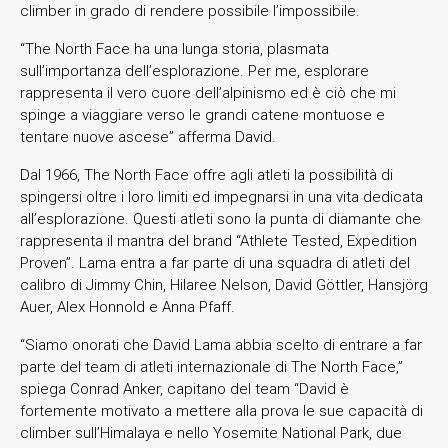
climber in grado di rendere possibile l’impossibile.
“The North Face ha una lunga storia, plasmata
sull’importanza dell’esplorazione. Per me, esplorare
rappresenta il vero cuore dell’alpinismo ed è ciò che mi
spinge a viaggiare verso le grandi catene montuose e
tentare nuove ascese” afferma David.
Dal 1966, The North Face offre agli atleti la possibilità di
spingersi oltre i loro limiti ed impegnarsi in una vita dedicata
all’esplorazione. Questi atleti sono la punta di diamante che
rappresenta il mantra del brand “Athlete Tested, Expedition
Proven”. Lama entra a far parte di una squadra di atleti del
calibro di Jimmy Chin, Hilaree Nelson, David Göttler, Hansjörg
Auer, Alex Honnold e Anna Pfaff.
“Siamo onorati che David Lama abbia scelto di entrare a far
parte del team di atleti internazionale di The North Face,”
spiega Conrad Anker, capitano del team “David è
fortemente motivato a mettere alla prova le sue capacità di
climber sull’Himalaya e nello Yosemite National Park, due