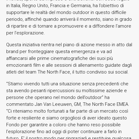
in Italia, Regno Unito, Francia e Germania, ha l’obiettivo di
supportare le realtà del mondo outdoor in questo difficile
periodo, affinché quando arriverà il momento, siano in grado
di ripartire e di tornare a promuovere e a diffondere l’amore
per l’esplorazione.
Questa iniziativa rientra nel piano di azione messo in atto dal
brand per fronteggiare questa emergenza e va ad
affiancarsi alle prime cinematografiche dei suoi più
emozionanti film e alle sessioni di allenamento guidate dagli
atleti del team The North Face, il tutto condiviso sui social.
“Stiamo vivendo tutti una situazione senza precedenti che
sta avendo pesanti ripercussioni su moltissime aziende e
persone che operano nel mondo dell’outdoor” ha
commentato Jan Van Leeuwen, GM, The North Face EMEA.
“Ci riteniamo molto fortunati a far parte di un mercato così
forte e resiliente e siamo orgogliosi di aver ideato questo
Fondo per garantire a coloro che hanno reso possibile
l’esplorazione fino ad oggi di poter continuare a farlo in
futuro. E’ il nostro modo per ringraziarli e restituire qualcosa