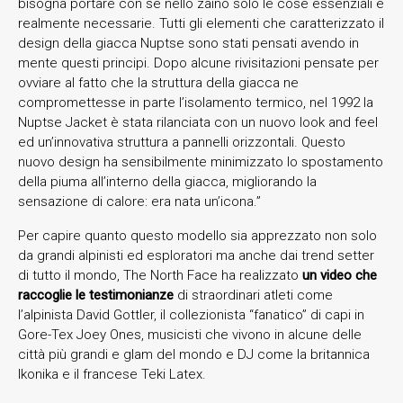
bisogna portare con sé nello zaino solo le cose essenziali e
realmente necessarie. Tutti gli elementi che caratterizzato il
design della giacca Nuptse sono stati pensati avendo in
mente questi principi. Dopo alcune rivisitazioni pensate per
ovviare al fatto che la struttura della giacca ne
compromettesse in parte l’isolamento termico, nel 1992 la
Nuptse Jacket è stata rilanciata con un nuovo look and feel
ed un’innovativa struttura a pannelli orizzontali. Questo
nuovo design ha sensibilmente minimizzato lo spostamento
della piuma all’interno della giacca, migliorando la
sensazione di calore: era nata un’icona.”
Per capire quanto questo modello sia apprezzato non solo
da grandi alpinisti ed esploratori ma anche dai trend setter
di tutto il mondo, The North Face ha realizzato
un video che
raccoglie le testimonianze
di straordinari atleti come
l’alpinista David Gottler, il collezionista “fanatico” di capi in
Gore-Tex Joey Ones, musicisti che vivono in alcune delle
città più grandi e glam del mondo e DJ come la britannica
Ikonika e il francese Teki Latex.