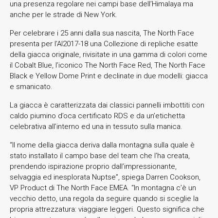
una presenza regolare nei campi base dell’Himalaya ma
anche per le strade di New York.
Per celebrare i 25 anni dalla sua nascita, The North Face
presenta per l’AI2017-18 una Collezione di repliche esatte
della giacca originale, rivisitate in una gamma di colori come
il Cobalt Blue, l’iconico The North Face Red, The North Face
Black e Yellow Dome Print e declinate in due modelli: giacca
e smanicato.
La giacca è caratterizzata dai classici pannelli imbottiti con
caldo piumino d’oca certificato RDS e da un’etichetta
celebrativa all’interno ed una in tessuto sulla manica.
“Il nome della giacca deriva dalla montagna sulla quale è
stato installato il campo base del team che l’ha creata,
prendendo ispirazione proprio dall’impressionante,
selvaggia ed inesplorata Nuptse”, spiega Darren Cookson,
VP Product di The North Face EMEA. “In montagna c’è un
vecchio detto, una regola da seguire quando si sceglie la
propria attrezzatura: viaggiare leggeri. Questo significa che