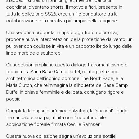
staccabili si trasforma in un gilet, mentre i pantaloni
coordinati diventano shorts. Il motivo a fiori, presente in
tutta la collezione SS26, crea un filo conduttore tra la
collaborazione e la narrativa più ampia della stagione.
Una seconda proposta, in ripstop goffrato color oliva,
propone nuove interpretazioni della protezione dal vento: un
pullover con coulisse in vita e un cappotto ibrido lungo dalle
linee morbide e scultoree.
Gli accessori ampliano questo dialogo tra romanticismo e
tecnica. La Anna Base Camp Duffel, reinterpretazione
architettonica dell’iconico borsone The North Face, e la
Maria Clutch, che reimmagina la silhouette del Base Camp
Duffel in chiave femminile e delicata, coniugano rigore e
poesia.
Completa la capsule un’unica calzatura, la “shandal”, ibrido
tra sandalo e scarpa, rifinita con l’inconfondibile
applicazione floreale firmata Cecilie Bahnsen.
Questa nuova collezione segna un’evoluzione sottile