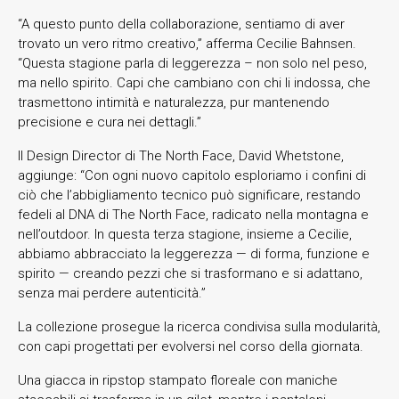
“A questo punto della collaborazione, sentiamo di aver
trovato un vero ritmo creativo,” afferma Cecilie Bahnsen.
“Questa stagione parla di leggerezza – non solo nel peso,
ma nello spirito. Capi che cambiano con chi li indossa, che
trasmettono intimità e naturalezza, pur mantenendo
precisione e cura nei dettagli.”
Il Design Director di The North Face, David Whetstone,
aggiunge: “Con ogni nuovo capitolo esploriamo i confini di
ciò che l’abbigliamento tecnico può significare, restando
fedeli al DNA di The North Face, radicato nella montagna e
nell’outdoor. In questa terza stagione, insieme a Cecilie,
abbiamo abbracciato la leggerezza — di forma, funzione e
spirito — creando pezzi che si trasformano e si adattano,
senza mai perdere autenticità.”
La collezione prosegue la ricerca condivisa sulla modularità,
con capi progettati per evolversi nel corso della giornata.
Una giacca in ripstop stampato floreale con maniche