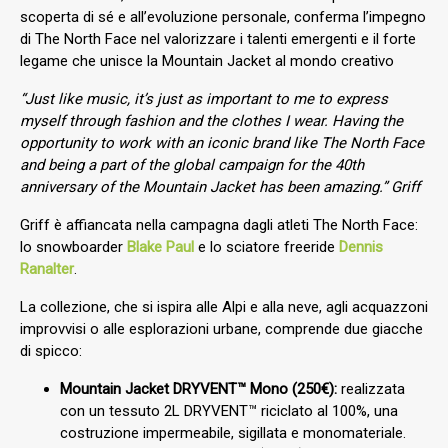
scoperta di sé e all’evoluzione personale, conferma l’impegno
di The North Face nel valorizzare i talenti emergenti e il forte
legame che unisce la Mountain Jacket al mondo creativo
“Just like music, it’s just as important to me to express
myself through fashion and the clothes I wear. Having the
opportunity to work with an iconic brand like The North Face
and being a part of the global campaign for the 40th
anniversary of the Mountain Jacket has been amazing.”
Griff
Griff è affiancata nella campagna dagli atleti The North Face:
lo snowboarder
Blake Paul
e lo sciatore freeride
Dennis
Ranalter
.
La collezione, che si ispira alle Alpi e alla neve, agli acquazzoni
improvvisi o alle esplorazioni urbane, comprende due giacche
di spicco:
Mountain Jacket DRYVENT™ Mono (250€):
realizzata
con un tessuto 2L DRYVENT™ riciclato al 100%, una
costruzione impermeabile, sigillata e monomateriale.