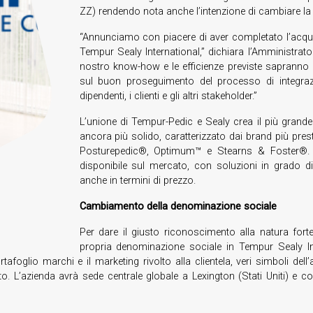
ZZ) rendendo nota anche l’intenzione di cambiare l
“Annunciamo con piacere di aver completato l’acqui
Tempur Sealy International,” dichiara l’Amministrat
nostro know-how e le efficienze previste sapranno 
sul buon proseguimento del processo di integrazion
dipendenti, i clienti e gli altri stakeholder.”
L’unione di Tempur-Pedic e Sealy crea il più grande
ancora più solido, caratterizzato dai brand più pre
Posturepedic®, Optimum™ e Stearns & Foster®. In
disponibile sul mercato, con soluzioni in grado di
anche in termini di prezzo.
Cambiamento della denominazione sociale
Per dare il giusto riconoscimento alla natura fort
propria denominazione sociale in Tempur Sealy Inte
rtafoglio marchi e il marketing rivolto alla clientela, veri simboli de
 L’azienda avrà sede centrale globale a Lexington (Stati Uniti) e c