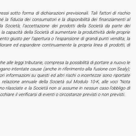
si sotto forma di dichiarazioni previsionali. Tali fattori di rischio
é la fiducia dei consumatori e la disponibilità dei finanziamenti al
alla Società; l’accettazione dei prodotti della Società da parte dei
 la capacità della Società di aumentare la produttività delle proprie
nto giusto per l’apertura o l’espansione di grandi punti vendita; la
liorare ed espandere continuamente la propria linea di prodotti, di
iche alle leggi tributarie, compresa la possibilità di portare a nuovo le
 vengano intentate cause (anche in riferimento alla fusione con Sealy);
i informazioni su questi ed altri rischi o incertezze sono riportate
relazione annuale della Società sul Modulo 10-K, alle voci “Nota
ngono rilasciate e la Società non si assume in nessun caso l’obbligo di
hiare il verificarsi di eventi o circostanze previsti o non previsti.