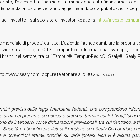
rtato, l’azienda ha finanziato la transazione e il rifinanziamento dell
’azienda nata dalla fusione verranno aggiornata dopo la pubblicazione degl
li investitori sul suo sito di Investor Relations:
http://investor.temp
re mondiale di prodotti da letto. L’azienda intende cambiare la propria 
 azionisti a maggio 2013. Tempur-Pedic International sviluppa, produc
osi brand del settore, tra cui Tempur®, Tempur-Pedic®, Sealy®, Sea
p://www.sealy.com, oppure telefonare allo 800-805-3635.
rmini previsti dalle leggi finanziarie federali, che comprendono informaz
sati nel presente comunicato stampa, termini quali “stima,” “si aspetta,” 
no da intendersi come dichiarazioni previsionali, tra cui rientrano, a ti
cietà e i benefici previsti dalla fusione con Sealy Corporation, compr
ve e convinzioni attuali, nonché su varie ipotesi. Non vi è alcuna gara