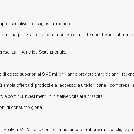
appresentativi e prestigiosi al mondo;
 combina perfettamente con la superiorità di Tempur-Pedic sul fronte d
resenza in America Settentrionale,
ie di costo superiori ai $ 40 milioni l’anno previste entro tre anni, facen
più ampia offerta di prodotti e all’accesso a ulteriori canali, compresa l
e continui investimenti in iniziative volte alla crescita;
dotti di consumo globali.
 di Sealy a $2,20 per azione e ha assunto o rimborserà le obbligazioni i