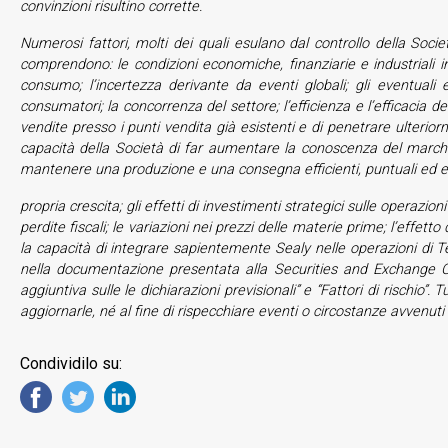
convinzioni risultino corrette.
Numerosi fattori, molti dei quali esulano dal controllo della Societ
comprendono: le condizioni economiche, finanziarie e industriali in
consumo; l’incertezza derivante da eventi globali; gli eventuali ef
consumatori; la concorrenza del settore; l’efficienza e l’efficacia 
vendite presso i punti vendita già esistenti e di penetrare ulterio
capacità della Società di far aumentare la conoscenza del marchio,
mantenere una produzione e una consegna efficienti, puntuali ed effi
propria crescita; gli effetti di investimenti strategici sulle operazion
perdite fiscali; le variazioni nei prezzi delle materie prime; l’effet
la capacità di integrare sapientemente Sealy nelle operazioni di Te
nella documentazione presentata alla Securities and Exchange Co
aggiuntiva sulle le dichiarazioni previsionali” e “Fattori di rischio”
aggiornarle, né al fine di rispecchiare eventi o circostanze avvenuti d
Condividilo su: