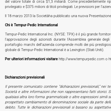
del valore totale di circa $1,3 miliardi. Come precedentemente ripo
privilegiato e $375 milioni di titoli privilegiati. Le previsioni per l
Il 18 marzo 2013 la Societàha pubblicato una nuova Presentazione ag
Chi è Tempur-Pedic International
Tempur-Pedic International Inc. (NYSE: TPX) è il più grande fornito
l’approvazione degli azionisti durante l’Assemblea generale degli
portafoglio marchi dell’azienda comprende molti dei più prestigi
globale di Tempur-Pedic International è a Lexington (Stati Uniti).
Per ulteriori informazioni visitare
http://www.tempurpedic.com o htt
Dichiarazioni previsionali
Il presente comunicato contiene “dichiarazioni previsionali,” nei te
Società e altre informazioni che non rappresentano fatti storici. Se u
qualsiasi altra loro forma grammaticale o altre espressioni simili so
prospettato cambiamento di denominazione sociale da parte della So
debito. Tutte le dichiarazioni previsionali si basano su aspettati