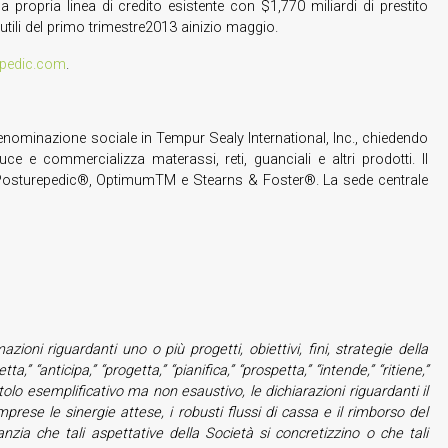
a propria linea di credito esistente con $1,770 miliardi di prestito
i utili del primo trimestre2013 ainizio maggio.
urpedic.com
.
denominazione sociale in Tempur Sealy International, Inc., chiedendo
e e commercializza materassi, reti, guanciali e altri prodotti. Il
ly Posturepedic®, OptimumTM e Stearns & Foster®. La sede centrale
ioni riguardanti uno o più progetti, obiettivi, fini, strategie della
“anticipa,” “progetta,” “pianifica,” “prospetta,” “intende,” “ritiene,”
tolo esemplificativo ma non esaustivo, le dichiarazioni riguardanti il
ese le sinergie attese, i robusti flussi di cassa e il rimborso del
nzia che tali aspettative della Società si concretizzino o che tali