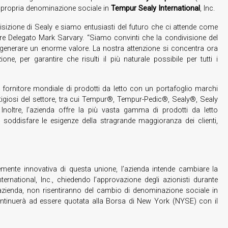
a propria denominazione sociale in
Tempur Sealy International
, Inc.
sizione di Sealy e siamo entusiasti del futuro che ci attende come
ore Delegato Mark Sarvary. “Siamo convinti che la condivisione del
generare un enorme valore. La nostra attenzione si concentra ora
e, per garantire che risulti il più naturale possibile per tutti i
 fornitore mondiale di prodotti da letto con un portafoglio marchi
stigiosi del settore, tra cui Tempur®, Tempur-Pedic®, Sealy®, Sealy
oltre, l’azienda offre la più vasta gamma di prodotti da letto
 soddisfare le esigenze della stragrande maggioranza dei clienti,
emente innovativa di questa unione, l’azienda intende cambiare la
rnational, Inc., chiedendo l’approvazione degli azionisti durante
ll’azienda, non risentiranno del cambio di denominazione sociale in
ontinuerà ad essere quotata alla Borsa di New York (NYSE) con il