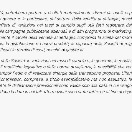
à, potrebbero portare a risultati materialmente diversi da quelli espres
 genere e, in particolare, del settore della vendita al dettaglio, nonch
fetti di variazioni nei tassi di cambio sugli utili fatti registrare d
delle campagne pubblicitarie aziendali e di altri programmi di marketing;
rmente il canale della vendita al dettaglio, compresa la scelta del mome
 la distribuzione e i nuovi prodotti; la capacità della Società di mig
caci in termini di costi, nonché di gestire la
i della Società; le variazioni nei tassi di cambio e, in generale, le modif
to di modifiche legislative o delle norme di vigilanza; la possibilità che
mpur-Pedic e di realizzare sinergie dalla transazione proposta. Ulterior
mmission, compresa, a titolo esemplificativo ma non esaustivo, la 
. Tutte le dichiarazioni previsionali sono valide solo alla data in cui ve
opo la data in cui tali affermazioni sono state fatte, né al fine di rispecc