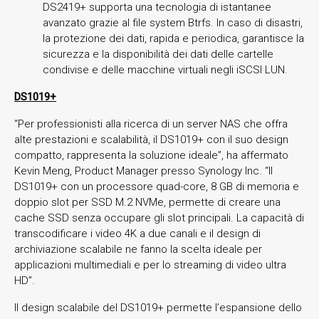
DS2419+ supporta una tecnologia di istantanee
avanzato grazie al file system Btrfs. In caso di disastri,
la protezione dei dati, rapida e periodica, garantisce la
sicurezza e la disponibilità dei dati delle cartelle
condivise e delle macchine virtuali negli iSCSI LUN.
DS1019+
“Per professionisti alla ricerca di un server NAS che offra
alte prestazioni e scalabilità, il DS1019+ con il suo design
compatto, rappresenta la soluzione ideale”, ha affermato
Kevin Meng, Product Manager presso Synology Inc. “Il
DS1019+ con un processore quad-core, 8 GB di memoria e
doppio slot per SSD M.2 NVMe, permette di creare una
cache SSD senza occupare gli slot principali. La capacità di
transcodificare i video 4K a due canali e il design di
archiviazione scalabile ne fanno la scelta ideale per
applicazioni multimediali e per lo streaming di video ultra
HD”.
Il design scalabile del DS1019+ permette l’espansione dello