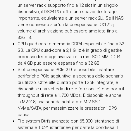
un server rack: supporto fino a 12 slot in un singolo
dispositivo, il DS2419+ offre uno spazio di storage
importante, equivalente a un server rack 2U. Se il NAS
viene connesso a un’unità di espansione DX1215, il
volume di archiviazione può essere ampliato fino a
336 TB.
CPU quad-core e memoria DDR4 espandibile fino a 32
GB. La CPU quad-core a 2,1 GHz è in grado di gestire
processi di storage avanzati e la ram SODIMM DDR4
da 4 GB può essere espansa fino a 32 GB.
Slot di espansione PCIe 3.0: è possibile installare
periferiche PCIe aggiuntive, a seconda dello scenario
di utilizzo. Oltre alle quattro porte 1GbE integrate, è
disponibile una scheda di rete (opzionale) che porta il
throughput di rete a 1.700 MBps. È disponibile anche
la M2D18, una scheda adattatore M.2 SSD
NVMe/SATA, per massimizzare le prestazioni IOPS
causali.
File system Btrfs avanzato con 65.000 istantanee di
sistema e 1.024 istantanee per cartella condivisa: il