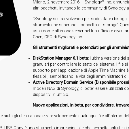
®
Milano, 2 novembre 2016 – Synology
Inc. annuncia
altri pacchetti, invitando la community di Synology a 
“Synology si sta evolvendo per soddisfare i bisogni 
strumenti che superano il concetto di ‘storage’. Q
usati come all-in-one server nel tuo ufficio e divent
Chen, CEO di Synology Inc.
Gli strumenti migliorati e potenziati per gli amminist
DiskStation Manager 6.1 beta:
l’ultima versione del
granulari per controllare lo stato del sistema. I file s
supporto per l’applicazione di Apple Time Machine è 
flessibili, semplificano la vita degli amministratori di
Active Directory Domain Service (Disponibile pros
modelli NAS di Synology, di poter essere utilizzati co
dispositivi in ufficio.
Nuove applicazioni, in beta, per condividere, trovare
he aiuta gli utenti a localizzare velocemente qualunque file all’interno
USB, USB Copy è uno strumento imprescindibile che permette agli utent