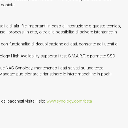
 copiate.
ali e di altri file importanti in caso di interruzione o guasto tecnico,
i processi in atto, oltre alla possibilità di salvare istantanee in
 con funzionalità di deduplicazione dei dati, consente agli utenti di
ology High Availability supporta i test S.M.A.R.T. e permette SSD
a due NAS Synology, mantenendo i dati salvati su una terza
 Manager può clonare e ripristinare le intere macchine in pochi
dei pacchetti visita il sito
www.synology.com/beta