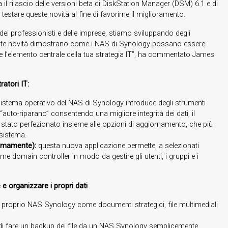
 il rilascio delle versioni beta di DiskStation Manager (DSM) 6.1 e di
testare queste novità al fine di favorirne il miglioramento.
dei professionisti e delle imprese, stiamo sviluppando degli
ueste novità dimostrano come i NAS di Synology possano essere
are l’elemento centrale della tua strategia IT”, ha commentato James
ratori IT:
 sistema operativo del NAS di Synology introduce degli strumenti
i “auto-riparano” consentendo una migliore integrità dei dati, il
stato perfezionato insieme alle opzioni di aggiornamento, che più
 sistema.
simamente):
questa nuova applicazione permette, a selezionati
me domain controller in modo da gestire gli utenti, i gruppi e i
 e organizzare i propri dati
 del proprio NAS Synology come documenti strategici, file multimediali
i di fare un backup dei file da un NAS Synology semplicemente