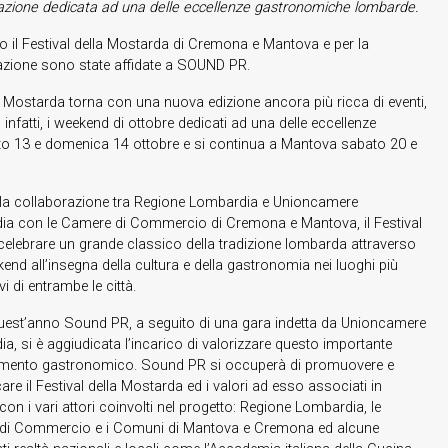
tazione dedicata
ad una delle eccellenze gastronomiche lombarde.
 il Festival della Mostarda di Cremona e Mantova e per la
cazione sono state affidate a SOUND PR.
a Mostarda torna con una nuova edizione ancora più ricca di eventi,
nfatti, i weekend di ottobre dedicati ad una delle eccellenze
o 13 e domenica 14 ottobre e si continua a Mantova sabato 20 e
la collaborazione tra Regione Lombardia e Unioncamere
a con le Camere di Commercio di Cremona e Mantova, il Festival
celebrare un grande classico della tradizione lombarda attraverso
end all’insegna della cultura e della gastronomia nei luoghi più
i di entrambe le città.
est’anno Sound PR, a seguito di una gara indetta da Unioncamere
a, si è aggiudicata l’incarico di valorizzare questo importante
mento gastronomico. Sound PR si occuperà di promuovere e
re il Festival della Mostarda ed i valori ad esso associati in
con i vari attori coinvolti nel progetto: Regione Lombardia, le
di Commercio e i Comuni di Mantova e Cremona ed alcune