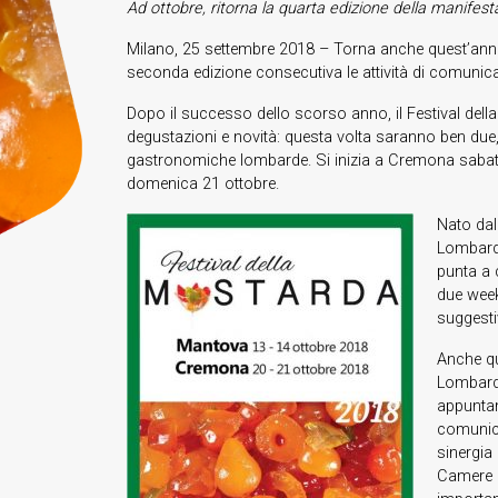
Ad ottobre, ritorna la quarta edizione della manifes
Milano, 25 settembre 2018 – Torna anche quest’anno
seconda edizione consecutiva le attività di comuni
Dopo il successo dello scorso anno, il Festival dell
degustazioni e novità: questa volta saranno ben due, i
gastronomiche lombarde. Si inizia a Cremona sabat
domenica 21 ottobre.
Nato dal
Lombardi
punta a 
due week
suggestiv
Anche qu
Lombardi
appunta
comunica
sinergia 
Camere 