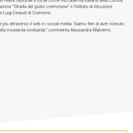
ti realtà nazionali e locali come l’Accademia italiana della Cucina,
azione “Strada del gusto cremonese” e l’Istituto di Istruzione
e Luigi Einaudi di Cremona.
iù attraverso il web e i social media. Siamo fieri di aver ricevuto
llo della mostarda lombarda.” commenta Alessandra Malvermi,