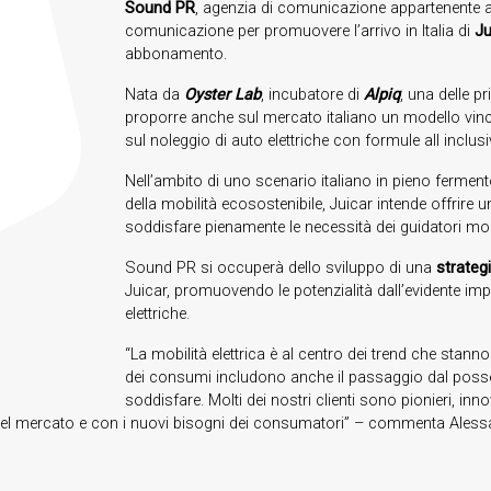
Sound PR
, agenzia di comunicazione appartenente al 
comunicazione per promuovere l’arrivo in Italia di
Ju
abbonamento.
Nata da
Oyster Lab
, incubatore di
Alpiq
, una delle pr
proporre anche sul mercato italiano un modello vinc
sul noleggio di auto elettriche con formule all inclusi
Nell’ambito di uno scenario italiano in pieno ferment
della mobilità ecosostenibile, Juicar intende offrire u
soddisfare pienamente le necessità dei guidatori mo
Sound PR si occuperà dello sviluppo di una
strategi
Juicar, promuovendo le potenzialità dall’evidente im
elettriche.
“La mobilità elettrica è al centro dei trend che stann
dei consumi includono anche il passaggio dal posses
soddisfare. Molti dei nostri clienti sono pionieri, inno
 del mercato e con i nuovi bisogni dei consumatori” – commenta Ales