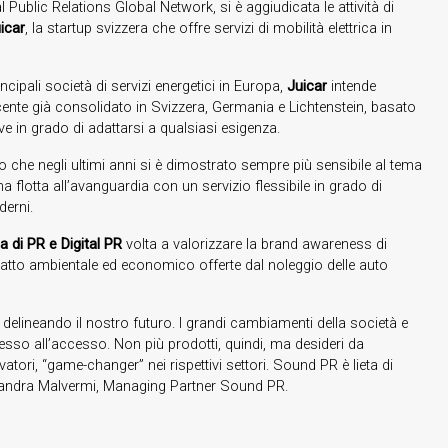
Public Relations Global Network, si è aggiudicata le attività di
icar
, la startup svizzera che offre servizi di mobilità elettrica in
incipali società di servizi energetici in Europa,
Juicar
intende
ente già consolidato in Svizzera, Germania e Lichtenstein, basato
ve in grado di adattarsi a qualsiasi esigenza.
o che negli ultimi anni si è dimostrato sempre più sensibile al tema
na flotta all’avanguardia con un servizio flessibile in grado di
derni.
a di PR e Digital PR
volta a valorizzare la brand awareness di
patto ambientale ed economico offerte dal noleggio delle auto
o delineando il nostro futuro. I grandi cambiamenti della società e
so all’accesso. Non più prodotti, quindi, ma desideri da
vatori, “game-changer” nei rispettivi settori. Sound PR è lieta di
sandra Malvermi, Managing Partner Sound PR.