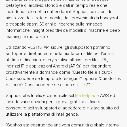
petabyte di archivio storico e dati in tempo reale che
includono: telemetria dall’endpoint Sophos, soluzioni di
sicurezza della rete e mobile; dati provenienti da honeypot
e trappole spam; 30 anni di ricerche sulle minacce
informatiche; insight predittivi da modelli di machine e deep
learning…e molto altro.
Utilizzando RESTful API sicure, gli sviluppatori potranno
sottoporre direttamente nella piattaforma file per l’analisi
statica e dinamica, query relative all’hash dei file, URL,
indirizzi IP e applicazioni Android (APKs) per rispondere
proattivamente a domande come “Questo file è sicuro?
Cosa succede se lo apro o lo eseguo?” oppure “Questo link
è sicuro? Cosa succede se clicco sul link?””
SophosLabs Intelix è disponibile sul
Marketplace
AWS ed
include varie opzioni per la prova gratuita al fine di
consentire agli sviluppatori di accedere e iniziare subito ad
utilizzare la piattaforma di intelligence.
“Sophos sta costruendo una vera comunità globale intorno