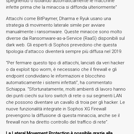
spegnendo o isolando automaticamente le macchine
infette prima che la minaccia si diffonda ulteriormente”
Attacchi come BitPaymer, Dharma e Ryuk usano una
strategia di movimento laterale simile per avviare
manualmente i ransomware. Queste minacce sono molto
diverse dai Ransomware-as-a-Service (RaaS) disponibili sul
dark web. Gli esperti di Sophos prevedono che questa
tipologia d’attacco diventerà sempre più diffusa nel 2019.
“Per fermare questo tipo di attacchi, lanciati da veri hacker
o da exploit tipo worm, è necessario che il firewall e gli
endpoint condividano le informazioni e blocchino
automaticamente i sistemi infettati”, ha commentato
Schiappa. “Sfortunatamente, molti ambienti di lavoro hanno
dei punti ciechi sui loro switch di rete o sui segmenti LAN
che possono diventare un cavallo di troia per gli hacker. Le
nuove funzionalità integrate in Sophos XG Firewall
prevengono la diffusione di questa minaccia, anche se il
firewall non ha diretto controllo del traffico di rete”.
La Lateral Movement Protection è possibile grazie alla