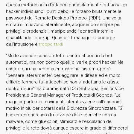
questa metodologia d’attacco particolarmente fruttuosa: gli
hacker individuano i punti deboli e forzano brutalmente le
password del Remote Desktop Protocol (RDP). Una volta
entrati si muovono lateralmente, acquisendo sempre più
privilegi e credenziali, manipolando i controlli interni e
disabilitando i backup. Quanto l’IT manager si accorge
dell’intrusione è
troppo tardi
“Molte aziende sono protette contro attacchi da bot
automatici, ma non contro quelli di veri e propri hacker. Nel
caso in cui una persona entrasse nel sistema, potrà
“pensare lateralmente” per aggirare le difese ed è molto
difficile fermare tali attacchi se non si adottano le giuste
contromisure”, ha commentato Dan Schiappa, Senior Vice
President e General Manager of Products di Sophos. “La
maggior parte dei movimenti laterali avviene sull’endpoint,
motivo in più per dotarsi della Sicurezza Sincronizzata. “Gli
hacker cercheranno di utilizzare delle tecniche non da
malware, come gli exploit, Mimikatz e l’escalation dei
privilegi e la rete dovrà dunque essere in grado di difendersi