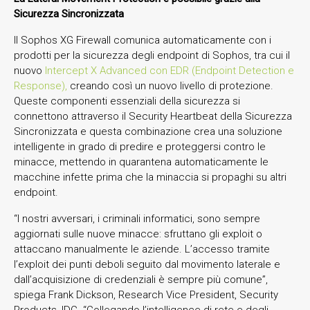
Sicurezza Sincronizzata
Il Sophos XG Firewall comunica automaticamente con i
prodotti per la sicurezza degli endpoint di Sophos, tra cui il
nuovo
Intercept X Advanced con EDR (Endpoint Detection e
Response),
creando così un nuovo livello di protezione.
Queste componenti essenziali della sicurezza si
connettono attraverso il Security Heartbeat della Sicurezza
Sincronizzata e questa combinazione crea una soluzione
intelligente in grado di predire e proteggersi contro le
minacce, mettendo in quarantena automaticamente le
macchine infette prima che la minaccia si propaghi su altri
endpoint.
“I nostri avversari, i criminali informatici, sono sempre
aggiornati sulle nuove minacce: sfruttano gli exploit o
attaccano manualmente le aziende. L’accesso tramite
l’exploit dei punti deboli seguito dal movimento laterale e
dall’acquisizione di credenziali è sempre più comune”,
spiega Frank Dickson, Research Vice President, Security
Products, IDC. “Collegando l’intelligence di rete e degli