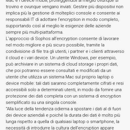
Mac e i device mobili, proteggendoli al meglio ovunque si
trovino e ovunque vengano inviati. Gestire più dispositivi non
implica più la gestione di molteplici console e consente ai
responsabili IT di adottare l’encryption in modo completo,
supportando così al meglio le esigenze delle aziende
sempre più multi-piattaforma.
L’approccio di Sophos all’encryption consente di lavorare
nel modo migliore e più sicuro possibile, tramite la
condivisione di file tra gli utenti, i partner e i clienti attraverso
il cloud e i vari device. Un utente Windows, per esempio,
può archiviare in un sistema di cloud storage i propri dati,
che poi potranno essere consultati e modificati da un
utente che utilizza un sistema Mac sul proprio laptop o
device mobile: tali dati saranno completamente cifrati e resi
accessibili solo a determinati utenti, in modo da fornire una
protezione dei dati completa con un sistema di encryption
semplificato su una singola console.
“Alla luce della tendenza odierna a spostare i dati al di fuori
dei device aziendali e poiché la durata dei dati è molto più
lunga rispetto a quella di qualsiasi laptop o smartphone, la
necessità di introdurre la cultura dell’encryption appare