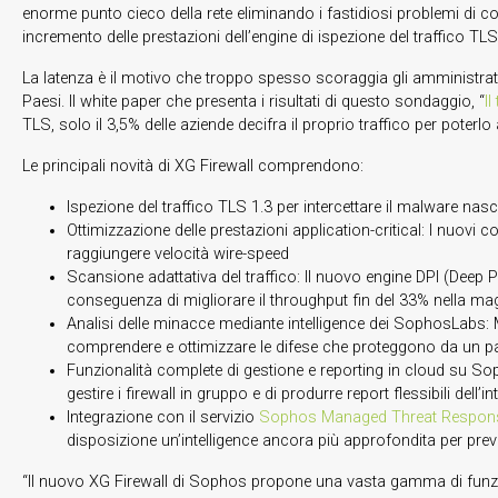
enorme punto cieco della rete eliminando i fastidiosi problemi di 
incremento delle prestazioni dell’engine di ispezione del traffico TLS
La latenza è il motivo che troppo spesso scoraggia gli amministrato
Paesi. Il white paper che presenta i risultati di questo sondaggio, “
Il
TLS, solo il 3,5% delle aziende decifra il proprio traffico per poter
Le principali novità di XG Firewall comprendono:
Ispezione del traffico TLS 1.3 per intercettare il malware nas
Ottimizzazione delle prestazioni application-critical: I nuovi
raggiungere velocità wire-speed
Scansione adattativa del traffico: Il nuovo engine DPI (Deep P
conseguenza di migliorare il throughput fin del 33% nella magg
Analisi delle minacce mediante intelligence dei SophosLabs: M
comprendere e ottimizzare le difese che proteggono da un pa
Funzionalità complete di gestione e reporting in cloud su Sopho
gestire i firewall in gruppo e di produrre report flessibili dell
Integrazione con il servizio
Sophos Managed Threat Respon
disposizione un’intelligence ancora più approfondita per preve
“Il nuovo XG Firewall di Sophos propone una vasta gamma di funziona