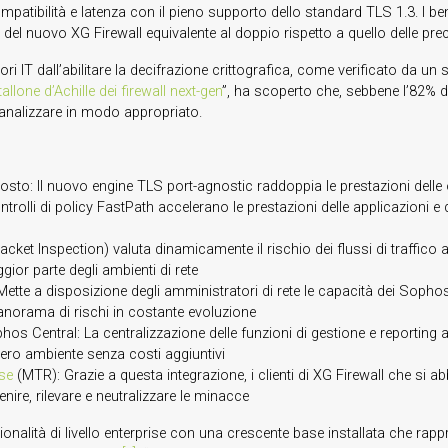
compatibilità e latenza con il pieno supporto dello standard TLS 1.3. 
 del nuovo XG Firewall equivalente al doppio rispetto a quello delle prec
ri IT dall’abilitare la decifrazione crittografica, come verificato da 
 tallone d’Achille dei firewall next-gen
”, ha scoperto che, sebbene l’82% deg
lo analizzare in modo appropriato.
costo: Il nuovo engine TLS port-agnostic raddoppia le prestazioni delle o
 controlli di policy FastPath accelerano le prestazioni delle applicazion
acket Inspection) valuta dinamicamente il rischio dei flussi di traffico 
ior parte degli ambienti di rete
ette a disposizione degli amministratori di rete le capacità dei Sopho
norama di rischi in costante evoluzione
s Central: La centralizzazione delle funzioni di gestione e reporting all
’intero ambiente senza costi aggiuntivi
se
(MTR): Grazie a questa integrazione, i clienti di XG Firewall che 
nire, rilevare e neutralizzare le minacce
lità di livello enterprise con una crescente base installata che rappres