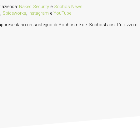
ll’azienda:
Naked Security
e
Sophos News
k
,
Spiceworks
,
Instagram
e
YouTube
ppresentano un sostegno di Sophos né dei SophosLabs. L’utilizzo di quest