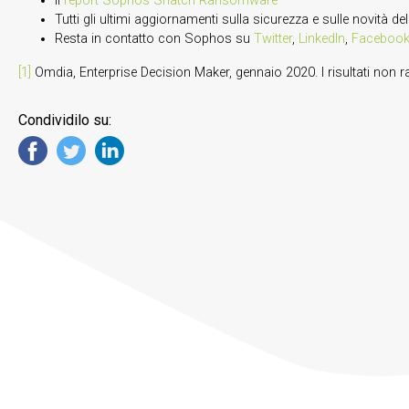
Il
report Sophos Snatch Ransomware
Tutti gli ultimi aggiornamenti sulla sicurezza e sulle novità de
Resta in contatto con Sophos su
Twitter
,
LinkedIn
,
Faceboo
[1]
Omdia, Enterprise Decision Maker, gennaio 2020. I risultati non ra
Condividilo su: