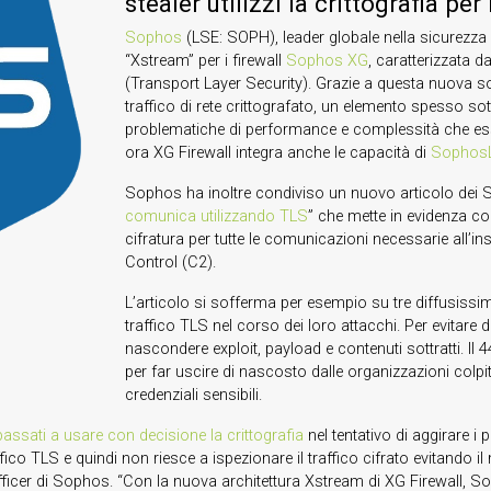
stealer utilizzi la crittografia p
Sophos
(LSE: SOPH), leader globale nella sicurezza 
“Xstream” per i firewall
Sophos XG
, caratterizzata d
(Transport Layer Security). Grazie a questa nuova sol
traffico di rete crittografato, un elemento spesso sot
problematiche di performance e complessità che esso
ora XG Firewall integra anche le capacità di
Sophos
Sophos ha inoltre condiviso un nuovo articolo dei S
comunica utilizzando TLS
” che mette in evidenza com
cifratura per tutte le comunicazioni necessarie all’
Control (C2).
L’articolo si sofferma per esempio su tre diffusissim
traffico TLS nel corso dei loro attacchi. Per evitare d
nascondere exploit, payload e contenuti sottratti. Il 44
per far uscire di nascosto dalle organizzazioni colpi
credenziali sensibili.
assati a usare con decisione la crittografia
nel tentativo di aggirare i
raffico TLS e quindi non riesce a ispezionare il traffico cifrato evitando 
fficer di Sophos. “Con la nuova architettura Xstream di XG Firewall, Sop