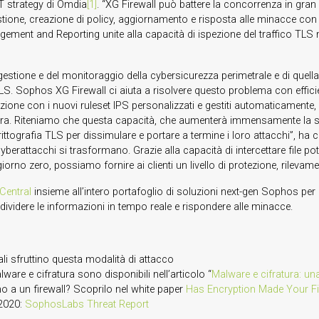
IT strategy di Omdia
[1]
. “XG Firewall può battere la concorrenza in gran
stione, creazione di policy, aggiornamento e risposta alle minacce con c
gement and Reporting unite alla capacità di ispezione del traffico TLS
tione e del monitoraggio della cybersicurezza perimetrale e di quella i
SSL/TLS. Sophos XG Firewall ci aiuta a risolvere questo problema con ef
one con i nuovi ruleset IPS personalizzati e gestiti automaticamente, que
ra. Riteniamo che questa capacità, che aumenterà immensamente la sicur
rittografia TLS per dissimulare e portare a termine i loro attacchi”, 
yberattacchi si trasformano. Grazie alla capacità di intercettare file po
orno zero, possiamo fornire ai clienti un livello di protezione, rilevame
Central
insieme all’intero portafoglio di soluzioni next-gen Sophos pe
ividere le informazioni in tempo reale e rispondere alle minacce.
i sfruttino questa modalità di attacco
are e cifratura sono disponibili nell’articolo “
Malware e cifratura: un
o a un firewall? Scoprilo nel white paper
Has Encryption Made Your Fir
 2020:
SophosLabs Threat Report