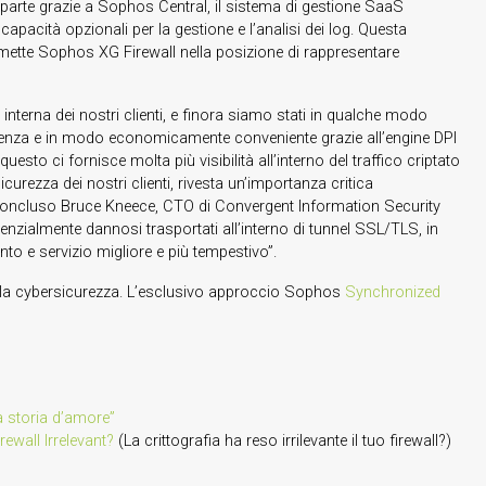
 parte grazie a Sophos Central, il sistema di gestione SaaS
apacità opzionali per la gestione e l’analisi dei log. Questa
 mette Sophos XG Firewall nella posizione di rappresentare
nterna dei nostri clienti, e finora siamo stati in qualche modo
ficienza e in modo economicamente conveniente grazie all’engine DPI
sto ci fornisce molta più visibilità all’interno del traffico criptato
ezza dei nostri clienti, rivesta un’importanza critica
ha concluso Bruce Kneece, CTO di Convergent Information Security
tenzialmente dannosi trasportati all’interno di tunnel SSL/TLS, in
nto e servizio migliore e più tempestivo”.
r la cybersicurezza. L’esclusivo approccio Sophos
Synchronized
a storia d’amore”
ewall Irrelevant?
(La crittografia ha reso irrilevante il tuo firewall?)