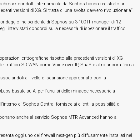
I benchmark condotti internamente da Sophos hanno registrato un
edenti versioni di XG. Si tratta di una svolta davvero rivoluzionaria“.
un sondaggio indipendente di Sophos su 3.100 IT manager di 12
li intervistati concordi sulla necessità di ispezionare il traffico
perazioni crittografiche rispetto alla precedenti versioni di XG
i e del traffico SD-WAN come Voice over IP, SaaS e altro ancora fino a
associandoli al livello di scansione appropriato con la
sLabs basate su AI per l’analisi delle minacce necessarie a
’interno di Sophos Central fornisce ai clienti la possibilità di
si abbonano anche al servizio Sophos MTR Advanced hanno a
enta oggi uno dei firewall next-gen più diffusamente installati nel