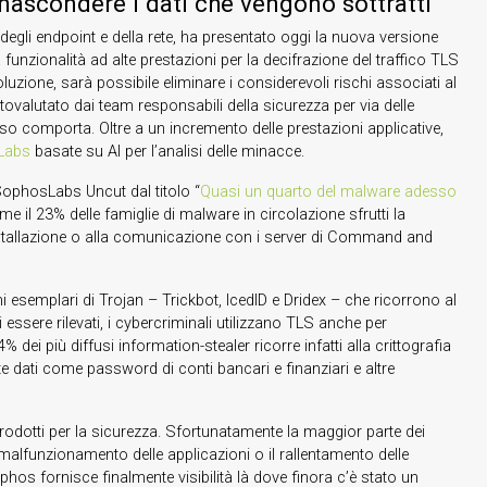
er nascondere i dati che vengono sottratti
degli endpoint e della rete, ha presentato oggi la nuova versione
a funzionalità ad alte prestazioni per la decifrazione del traffico TLS
uzione, sarà possibile eliminare i considerevoli rischi associati al
tovalutato dai team responsabili della sicurezza per via delle
 comporta. Oltre a un incremento delle prestazioni applicative,
Labs
basate su AI per l’analisi delle minacce.
ophosLabs Uncut dal titolo “
Quasi un quarto del malware adesso
e il 23% delle famiglie di malware in circolazione sfrutti la
installazione o alla comunicazione con i server di Command and
i esemplari di Trojan – Trickbot, IcedID e Dridex – che ricorrono al
i essere rilevati, i cybercriminali utilizzano TLS anche per
% dei più diffusi information-stealer ricorre infatti alla crittografia
te dati come password di conti bancari e finanziari e altre
 prodotti per la sicurezza. Sfortunatamente la maggior parte dei
il malfunzionamento delle applicazioni o il rallentamento delle
hos fornisce finalmente visibilità là dove finora c’è stato un