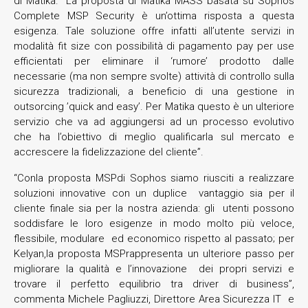
di Matika. “La proposta di Matika MASS basata su Sophos
Complete MSP Security è un’ottima risposta a questa
esigenza. Tale soluzione offre infatti all’utente servizi in
modalità fit size con possibilità di pagamento pay per use
efficientati per eliminare il ‘rumore’ prodotto dalle
necessarie (ma non sempre svolte) attività di controllo sulla
sicurezza tradizionali, a beneficio di una gestione in
outsorcing ’quick and easy’. Per Matika questo è un ulteriore
servizio che va ad aggiungersi ad un processo evolutivo
che ha l’obiettivo di meglio qualificarla sul mercato e
accrescere la fidelizzazione del cliente”.
“Conla proposta MSPdi Sophos siamo riusciti a realizzare
soluzioni innovative con un duplice vantaggio sia per il
cliente finale sia per la nostra azienda: gli utenti possono
soddisfare le loro esigenze in modo molto più veloce,
flessibile, modulare ed economico rispetto al passato; per
Kelyan,la proposta MSPrappresenta un ulteriore passo per
migliorare la qualità e l’innovazione dei propri servizi e
trovare il perfetto equilibrio tra driver di business”,
commenta Michele Pagliuzzi, Direttore Area Sicurezza IT e